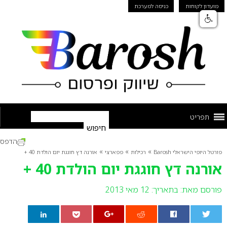
מועדון לקוחות
כניסה למערכת
תפריט
הדפס
»
»
»
פורטל היופי הישראלי Barosh
רכילות
פפארצי
אורנה דץ חוגגת יום הולדת 40 +
אורנה דץ חוגגת יום הולדת 40 +
פורסם מאת:
בתאריך: 12 מאי 2013