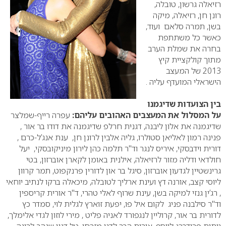
רזיאלה גרשון, טובלה,
רונן חן, רזיאלה, מיקה
בשן, תמרה סלאם ועוד,
כאשר כל משתתפת
בחרה את שמלת הערב
מתוך קולקציית קיץ
2013 של המעצב
הישראלי המועדף עליה .
בין הצועדות שדיגמנו
על המסלול את המעצבים האהובים עליהם:
עפרה רייף-שמלצר
שדיגמנה את אלון ליבנה, דגנית חרלפ שדיגמנה את דודו בר אור ,
פנינה רמון לאליאן סטולרו, גליה אלבין לרונן חן, ענת אנג’ל-כרם ,
דורית וידבסקי, איריס לנגר וד"ר תלמה כהן לירון מיניקובסקי, יעל
חולדאי ודליה מזור לרזיאלה, אילנית באומן לקארן אוברזון, בטי
גרינשטיין לגדעון אוברזון, סיגל בר און לדורין פרנקפוט, תמר קרוון
ליוסי קצב, אורנה דץ ועינת ארליך לטובלה, מיכאלה ברקו לנתיב יוחאי
, רג’ין גנזי למיקה בשן, עינת שרוף לאלי טהרי, ד"ר אורית קריספין
וד"ר סילבנה פניג לקום איל פו, יפעת זוארץ לגלית לוי, סמדר כץ
לדורית בר אור, קרוליין לנגפורד לאניה פליט , מירי לוזון לגדי אלימלך,