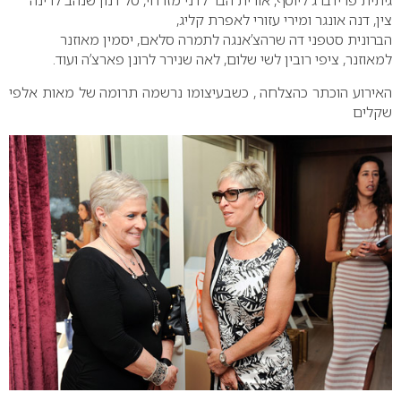
גיתית פרידברג ליוסף, אורית הבר לדני מזרחי, טל דנון שנהב לרינה
צין, דנה אונגר ומירי עזורי לאפרת קליג,
הברונית סטפני דה שרהצ’אנגה לתמרה סלאם, יסמין מאוזנר
למאוזנר, ציפי רובין לשי שלום, לאה שנירר לרונן פארצ’ה ועוד.
האירוע הוכתר כהצלחה , כשבעיצומו נרשמה תרומה של מאות אלפי
שקלים