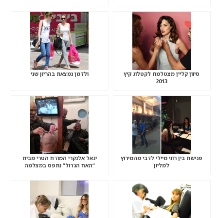
סיוון קליין מצטלמת לקטלוג קיץ
ולדמן נמצאת בהריון שני
2013
פגישת בין רוני מיילי לדבי מהמירוץ
יגאל אלנקרי המודח הטרי מבית
למליון
“האח הגדול” נתפס במצלמה