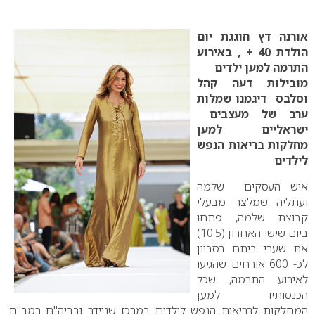
0
אורנה דץ חוגגת יום
הולדת 40 + , באירוע
התרמה למען ילדים
מובילות דעה קהל
וסלבס דיגמנו שמלות
ערב של מעצבים
ישראליים למען
מחלקות בריאות הנפש
לילדים
איש העסקים שלמה
ועתליה שמלצר מבעלי
קבוצת שלמה, פתחו
ביום שישי האחרון (10.5)
את שערי ביתם בסביון
לכ- 600 אורחים שהגיעו
לאירוע התרמה, שכל
הכנסותיו למען
המחלקות לבריאות הנפש לילדים במרכז שניידר ובביה"ח רמב"ם.