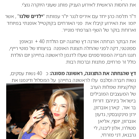
את החסות הראשית לאירוע העניק מותג שעוני היוקרה גוצ’י.
ד"ר תלמה כהן יחד עם איריס לנגר יו"ר עמותת "
ילדים שלנו
" , אשר
יזמו את האירוע קיבלו את פני האורחים בקוקטייל אופנתי במיוחד
וארוחת בוקר של השף הצרפתי מונייר.
את הבוקר הנחתה אורנה דץ שחגגה יום הולדת 40 + ובאופן
ספונטני, דקה לפני שהחלה תצוגת האופנה בניצוחו של מוטי רייף,
חגגו חבריה המפורסמים שעלו לדגמן לראשונה בחייהן יום הולדת
כולל זר פרחים, מתנות וברכות רבות.
דץ שהנחתה את התצוגה, ראשונה מסוגה:
כ 40 נשות עסקים,
נשות חברה וסלבס עלו לראשונה בחייהן על
המסלול ודיגמנו את
קולקציות שמלות הערב
של המעצבים המובילים
בישראל ביניהם: דורית
בר אור, קארן אוברזון,
ירון מינקובסקי, גדעון
אוברזון, יוסף, אליאן
סטולרו, אלון ליבנה, לי
גרבנאו, דני מזרחי,