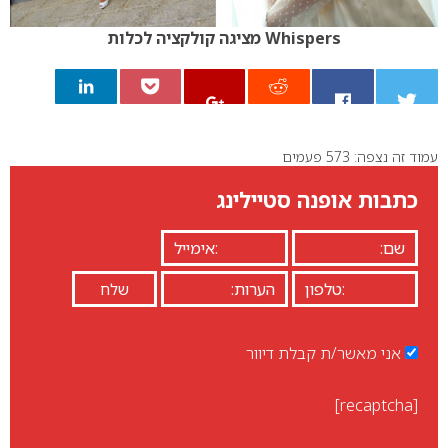
Whispers מציגה קולקציה לכלות
עמוד זה נצפה: 573 פעמים
0
כתבות אופנה סטיילינג
אני מאשר/ת קבלת דיוור
[recaptcha]