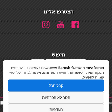
הצטרפו אלינו
חיפוש
חיפוש
פורטל היופי הישראלי Barosh
משתמשים בעוגיות כדי להבטיח
מדיניות פרטיות
תפקוד האתר ולשפר את חוויית המשתמש. אפשר לבחור אילו סוגי
עוגיות להפעיל.
קבל הכל
הסר לא הכרחיות
החלקות שיער
|
תאורה לבית
|
פאות ותוספות שיער
|
נייל סטודיו
|
תוספות שיער
|
שף פרטי
|
כ
סאות
בר
|
קוסמטיקאית
|
כסא בר
|
פאות
|
קורס בניית ציפורניים
|
Powered by Barosh
העדפות