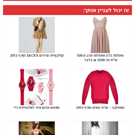
זה יכול לעניין אותך:
שמלות כלה ושמלות ערב מ 500
קולקציית סריגים SACK’S חורף 2012
ש"ח עד 3500 ₪ בלבד.
נאוטיקה – סריגי נשים חורף 2012
סווטש אדום ורוד לוולנטיינ’ס דיי