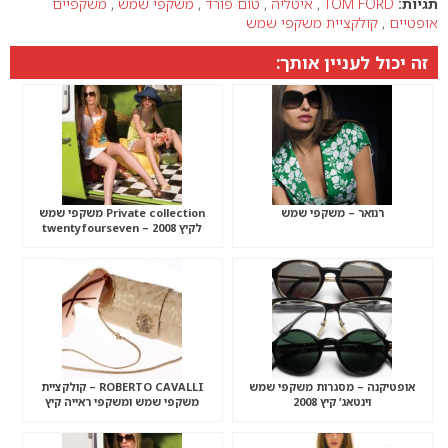
תגיות:
TOM FORD
,
איטליה
,
טום פורד
,
משקפי שמש
,
משקפיים
אופטיים
,
קולקציית משקפי שמש
זה יכול לעניין אותך:
רנואר – משקפי שמש
Private collection משקפי שמש
לקיץ 2008 – twentyfourseven
אופטיקנה – מסגרות משקפי שמש
ROBERTO CAVALLI – קולקציית
וינטאג’ קיץ 2008
משקפי שמש ומשקפי ראייה קיץ
2008