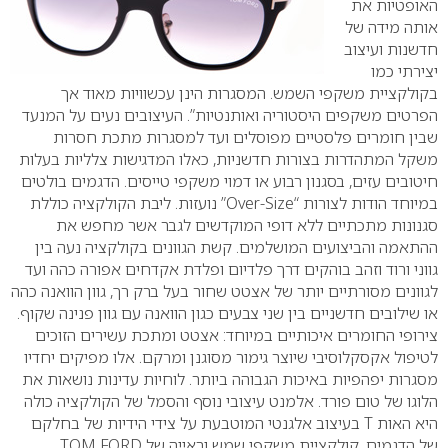
האופטיות את
אותה מידה של
חדשנות ועיצוב
יצירתי כמו
בקולקציית משקפי השמש. המסגרות הינן עכשוויות מאוד אך
הפרטים משקפים היסטוריה ואותנטיות”. העיצובים נעים על המנעד
שבין חומרים פלסטיים מפוסלים ועד למסגרות מתכת חסרות
משקל המתהדרות בצורות חדשניות, כאלו המדגישות צלליות בעלות
חיטובים עזים, בסגנון רבוע או דמוי משקפי טייסים.
הדגמים בולטים
במיוחד הודות לצורות “
Over-Size
” נועזות. ליבת הקולקציה כוללת
סגנונות מתכתיים ללא דופי המוקדשים לגבר אשר מחפש את
ההתאמה והביצועים המושלמים. קשת הגוונים בקולקציה נעה בין
גווני ורוד וזהב בוהקים דרך פלדיום ופלדת אקדחים אפורה כהה ועד
לגוונים מסורתיים יותר של אצטט שחור בעל ברק רך, גוון הוואנה כהה
או שילובים חדשניים בין שני צבעים כגון הוואנה עם גוון פנינה שקוף.
צירופי החומרים איכותיים במיוחד: אצטט ומתכת עשירים הזוכים
לטיפול אקסקלוסיבי שיוצר גימור מסוגנן ומרקם. אלו מפיקים יחדיו
מסגרות יפהפיות באיכות הגבוהה ביותר. לוחיות עדינות נושאות את
הלוגו של טום פורד. אלמנט עיצובי נוסף והסמל של הקולקציה כולה
היא האות
T
בעיצוב אלגנטי המוטבעת על צידי הידיות של בחלקם
של הדגמים. קולקציית משקפי שמש וראייה של
TOM FORD