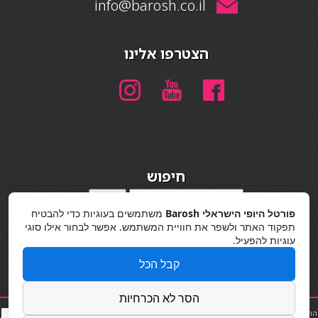
info@barosh.co.il
הצטרפו אלינו
חיפוש
חיפוש
פורטל היופי הישראלי Barosh
משתמשים בעוגיות כדי להבטיח
מדיניות פרטיות
תפקוד האתר ולשפר את חוויית המשתמש. אפשר לבחור אילו סוגי
עוגיות להפעיל.
קבל הכל
הסר לא הכרחיות
החלקות שיער
|
תאורה לבית
|
פאות ותוספות שיער
|
נייל סטודיו
|
תוספות שיער
|
שף פרטי
|
כ
סאות