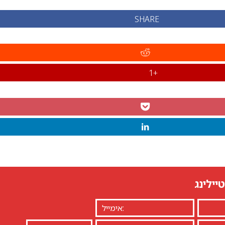
SHARE
+1
יילינג