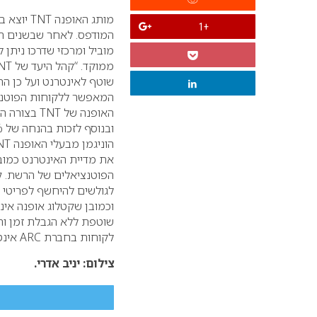
מותג האופנה
TNT
יוצא במ
+1
המודפס. לאחר
שבשנים הא
מוביל ומרכזי שדרכו ניתן 
ממוקד.
“קהל היעד של
NT
שוטף לאינטרנט ועל כן הח
המאפשר ללקוחות הפוטנצ
האופנה של
TNT
בצורה הנ
הוניגמן מבעלי האופנה
NT
את מדיית האינטרנט כמו
הפוטנציאלים של הרשת. ק
לגולשים להיחשף לפריטי ה
וכמובן שקטלוג אופנה אי
שוטפת ללא הגבלת זמן ות
לקוחות בחברת
ARC
אינט
צילום: יניב אדרי.