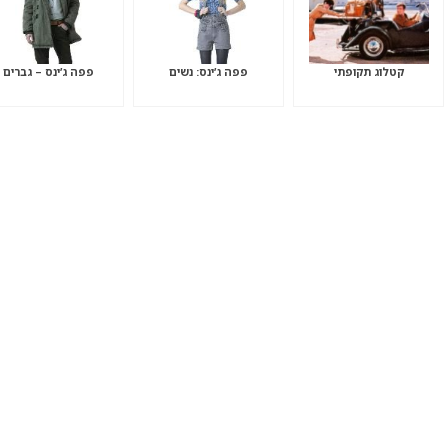
קטלוג תקופתי
פפה ג’ינס: נשים
פפה ג’ינס – גברים