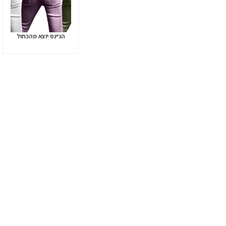
הג’ינס יוצא מהכחול