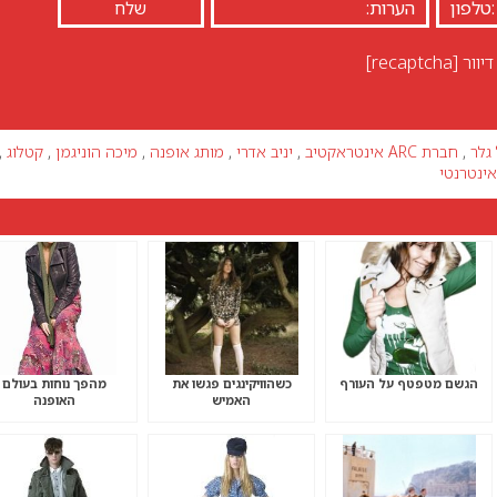
יוור
[recaptcha]
גלר
,
חברת ARC אינטראקטיב
,
יניב אדרי
,
מותג אופנה
,
מיכה הוניגמן
,
קטלוג
,
אינטרנטי
הגשם מטפטף על העורף
כשהוויקינגים פגשו את
מהפך נוחות בעולם
האמיש
האופנה