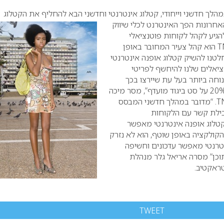
הלך חדשני וייחודי, קטלוג אינטרנטי וחדשני הבא להחליף את הקטלוג
חרונות הפך האינטרנט לכלי שיווק
להגיע לקהל לקוחות פוטנציאלי
T
הוא קהל צעיר המחובר באופן
לטנו להשיק קטלוג אופנה אינטרנטי
יאלים שלנו להיחשף לפריטי
וחה ביותר בעל עת שיירצו בכך
ובנוסף לזכות בהנחה של 20% על סט ביגוד מועדף”, מסר מיכה
T
.
“מדובר במהלך חדשני המבסס
בילת קשר עם הלקוחות
טלוג אופנה אינטרנטי מאפשר
קולקציה באופן שוטף, הוא לא נזרק
נטרנטי מאפשר עדכונים וחשיפה
וכן” מסרה אריאל גלר מנהלת
ראקטיב.
TWEET