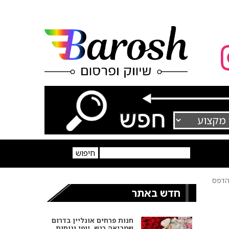
דפס
חדש באתר
חנות פרחים אונליין בדרום
שמביאה רגש, יופי ונוחות