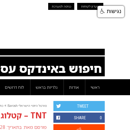
מועדון לקוחות
כניסה למערכת
נגישות
חיפוש באינדקס עס
ראשי
אודות
גלריות בראש
לוח דרושים
»
פורטל היופי הישראלי Barosh
כת
TWEET
TNT – קטלוג אופנה אינטרנטי
SHARE
0
פורסם מאת:
בתאריך: 28 מרץ 2008