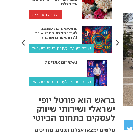
עד הדלת
אופנה וסטיילינג
מתאימים את עצמכם
לעידן החדש בגוגל – כך
תופיעו בתשובות AI
שיווק דיגיטלי לעולם היופי בישראל
קידום אתרים ל‑AI
שיווק דיגיטלי לעולם היופי בישראל
איך מנועי AI “חושבים” –
בראש הוא פורטל יופי
ולמה העסק שלך צריך
להתאים את עצמו אליהם?
ישראלי ושירותי שיווק
לעסקים בתחום הביוטי
שיווק דיגיטלי לעסקים
קידום ל‑AI לעומת קידום
גולשים ימצאו אצלנו תכנים, מדריכים