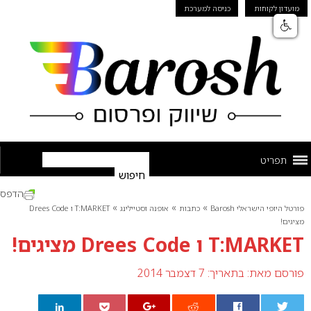
מועדון לקוחות
כניסה למערכת
תפריט
הדפס
»
»
»
פורטל היופי הישראלי Barosh
כתבות
אופנה וסטיילינג
T:MARKET ו Drees Code
מציגים!
T:MARKET ו Drees Code מציגים!
פורסם מאת:
בתאריך: 7 דצמבר 2014