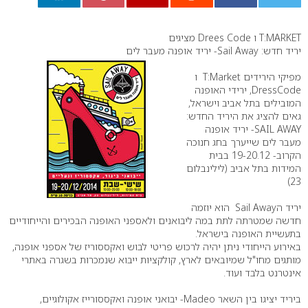
0
T:MARKET ו Drees Code מציגים
יריד חדש: Sail Away- יריד אופנה מעבר לים
מפיקי הירידים T:Market ו
DressCode, ירידי האופנה
המובילים בתל אביב וישראל,
גאים להציג את היריד החדש:
SAIL AWAY- יריד אופנה
מעבר לים שייערך בחג חנוכה
הקרוב- 19-20.12 בבית
המידות בתל אביב (לילינבלום
23)
יריד הSail Away הוא יוזמה
חדשה שמטרתה לתת במה ליבואנים ולאספני האופנה הבכירים והייחודיים
בתעשיית האופנה בישראל.
באירוע הייחודי ניתן יהיה לרכוש פריטי לבוש ואקססוריז של אספני אופנה,
מותגים מחו"ל שמיובאים לארץ, קולקציות ייבוא שנמכרות בשגרה באתרי
אינטרנט בלבד ועוד.
ביריד יציגו בין השאר Madeo- יבואני אופנה ואקססורייז אקולוגיים,