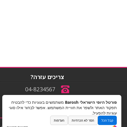
צריכים עזרה?
04-8234567
פורטל היופי הישראלי Barosh
משתמשים בעוגיות כדי להבטיח
info@barosh.co.il
תפקוד האתר ולשפר את חוויית המשתמש. אפשר לבחור אילו סוגי
עוגיות להפעיל.
קבל הכל
הסר לא הכרחיות
העדפות
החלקות שיער
|
תאורה לבית
|
פאות ותוספות שיער
|
נייל סטודיו
|