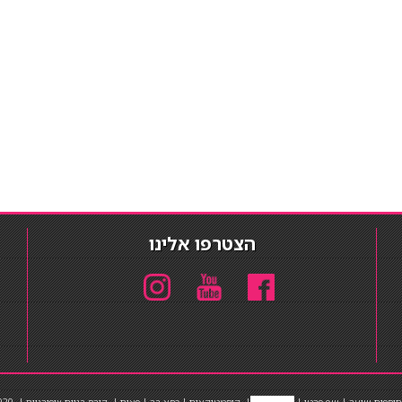
הצטרפו אלינו
תוספות שיער
|
שף פרטי
|
כ
סאות בר
|
קוסמטיקאית
|
כסא בר
|
פאות
|
קורס בניית ציפורניים
|
Powered by Barosh
020