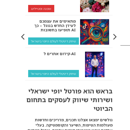
אופנה וסטיילינג
מתאימים את עצמכם
לעידן החדש בגוגל – כך
תופיעו בתשובות AI
שיווק דיגיטלי לעולם היופי בישראל
קידום אתרים ל‑AI
שיווק דיגיטלי לעולם היופי בישראל
איך מנועי AI “חושבים” –
בראש הוא פורטל יופי ישראלי
ולמה העסק שלך צריך
להתאים את עצמו אליהם?
ושירותי שיווק לעסקים בתחום
שיווק דיגיטלי לעסקים
הביוטי
קידום ל‑AI לעומת קידום
גולשים ימצאו אצלנו תכנים, מדריכים וחדשות
רגיל: איפה הכסף נמצא
מעולמות הטיפוח, השיער והקוסמטיקה. בעלי
באמת?