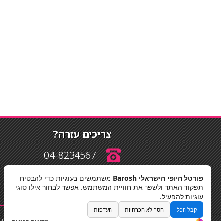
צריכים עזרה?
04-8234567
פורטל היופי הישראלי Barosh
משתמשים בעוגיות כדי להבטיח
info@barosh.co.il
תפקוד האתר ולשפר את חוויית המשתמש. אפשר לבחור אילו סוגי
עוגיות להפעיל.
קבל הכל
הסר לא הכרחיות
העדפות
החלקות שיער
|
תאורה לבית
|
פאות ותוספות שיער
|
נייל סטודיו
|