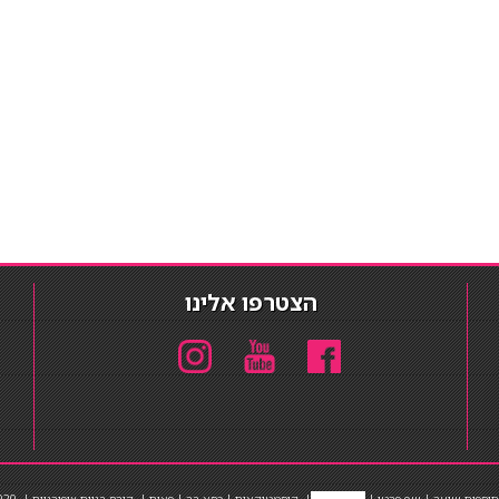
הצטרפו אלינו
תוספות שיער
|
שף פרטי
|
כ
סאות בר
|
קוסמטיקאית
|
כסא בר
|
פאות
|
קורס בניית ציפורניים
|
Powered by Barosh
020