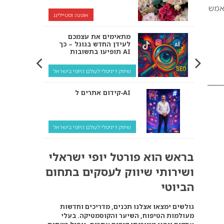
ביר אמש
אופנה וסטיילינג
מתאימים את עצמכם
לעידן החדש בגוגל – כך
תופיעו בתשובות AI
שיווק דיגיטלי לעולם היופי בישראל
קידום אתרים ל‑AI
שיווק דיגיטלי לעולם היופי בישראל
איך מנועי AI “חושבים” –
בראש הוא פורטל יופי ישראלי
ולמה העסק שלך צריך
להתאים את עצמו אליהם?
ושירותי שיווק לעסקים בתחום
שיווק דיגיטלי לעסקים
הביוטי
קידום ל‑AI לעומת קידום
גולשים ימצאו אצלנו תכנים, מדריכים וחדשות
רגיל: איפה הכסף נמצא
מעולמות הטיפוח, השיער והקוסמטיקה. בעלי
באמת?