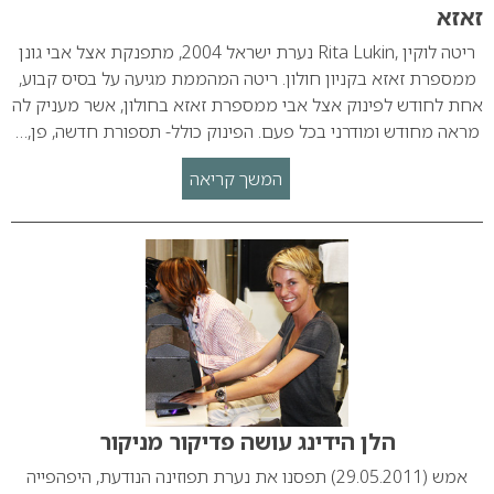
זאזא
ריטה לוקין ,Rita Lukin נערת ישראל 2004, מתפנקת אצל אבי גונן
ממספרת זאזא בקניון חולון. ריטה המהממת מגיעה על בסיס קבוע,
אחת לחודש לפינוק אצל אבי ממספרת זאזא בחולון, אשר מעניק לה
מראה מחודש ומודרני בכל פעם. הפינוק כולל- תספורת חדשה, פן,…
המשך קריאה
הלן הידינג עושה פדיקור מניקור
אמש (29.05.2011) תפסנו את נערת תפוזינה הנודעת, היפהפייה