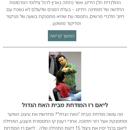
ההולנדית הלן הידינג אשר נחתה בארץ לרגל צילומי הפרסומת
החדשה של תפוזינה. הידינג – בעלת הפנים שלעולם לא נשכח עם
חיוך הולנדי מרשים, נתפסה עת שהיא מתפנקת בשעה של מניקור
ופדיקור מושקע…
המשך קריאה
ליאם רז המודחת מבית האח הגדול
מה עושה מודחת מבית “האח הגדול“? מחדשת את עיצוב השיער
ומתפנקת אצל רוני חתוכה. אחרי רענון קו התספורת והצבע, התחילה
ליאם ברגל ימין את ניצול 15 דקות התהילה שלה… ליאם רז המודחת