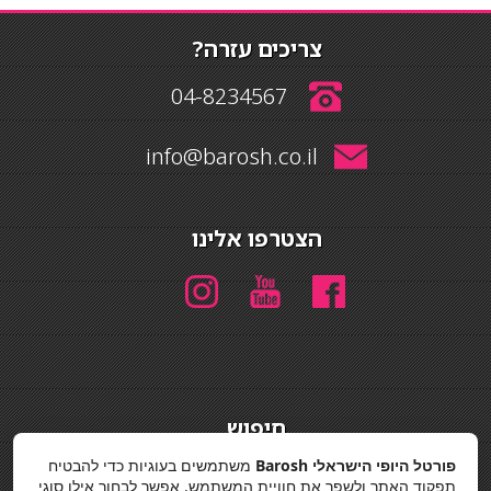
צריכים עזרה?
04-8234567
info@barosh.co.il
הצטרפו אלינו
חיפוש
חיפוש
פורטל היופי הישראלי Barosh
משתמשים בעוגיות כדי להבטיח
תפקוד האתר ולשפר את חוויית המשתמש. אפשר לבחור אילו סוגי
מדיניות פרטיות