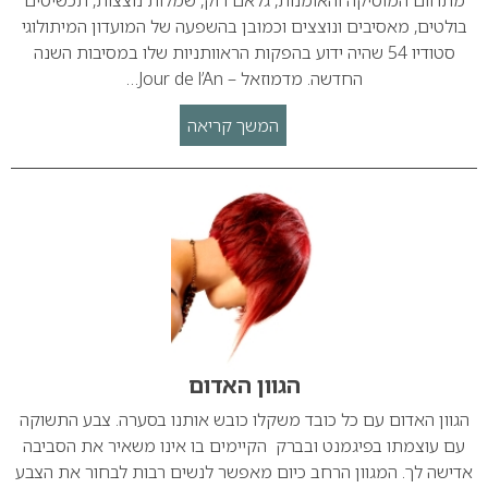
מתחום המוסיקה והאומנות, גלאם רוק, שמלות נוצצות, תכשיטים
בולטים, מאסיבים ונוצצים וכמובן בהשפעה של המועדון המיתולוגי
סטודיו 54 שהיה ידוע בהפקות הראוותניות שלו במסיבות השנה
החדשה. מדמוזאל – Jour de l’An…
המשך קריאה
הגוון האדום
הגוון האדום עם כל כובד משקלו כובש אותנו בסערה. צבע התשוקה
עם עוצמתו בפיגמנט ובברק הקיימים בו אינו משאיר את הסביבה
אדישה לך. המגוון הרחב כיום מאפשר לנשים רבות לבחור את הצבע