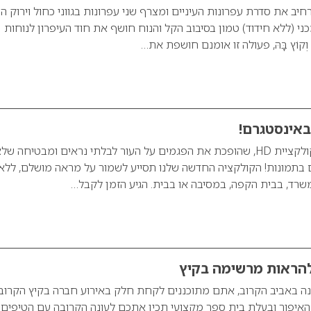
יב את סדרת עפרונות העיניים ומצרף שני עפרונות בגווני כחול וירוק הי
ני (ללא חידוד) טמון בסיבוב הקל והנוח חושף את חוד העיפרון לנוחות
ְקוֹץ בָּהּ, פעולה זו אומנם חושפת את…
באינסטגרם!
פלורמר משיקה את קולקציית HD, שהופכת את הפגמים על העור לבלתי נראים ומבטיחה של
 בתמונות! הקולקציה החדשה שלנו תסייע לשמור על מראה מושלם, ללא
במשרד, בבית הקפה, במסיבה או בבית. הגיע הזמן לקבל…
להראות מרשימה בקיץ
ה באביב הקרוב, אתם מתוכננים לקחת חלק באירוע חברה בקיץ הקרוב
 האיפור ובעלת בית ספר מקצועי תכין אתכם לעונה הקרובה עם הטיפים