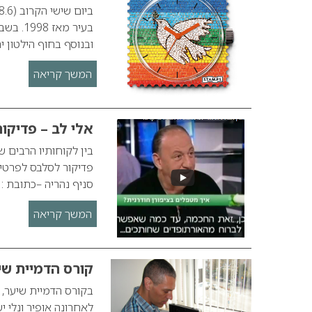
בעיר מ
ובנוסף בחוף הילטון י
המשך קריאה
אלי לב – פדיקו
בין לקוחותיו הרבים ש
סניף נהריה –כתובת : רח’ הרצל 68 ט
המשך קריאה
קורס הדמיית שי
בקורס הדמיית שיער, 
לאחרונה אופיר ונלי