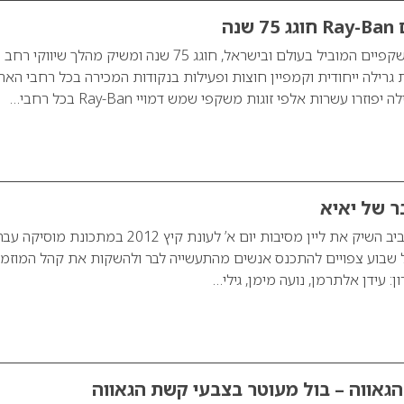
נה
Ray-Ban – מותג המשקפיים המוביל בעולם ובישראל, חוגג 75 שנה ומשיק מהלך שיווקי רחב
גרילה ייחודית וקמפיין חוצות ופעילות בנקודות המכירה בכל רחבי הארץ
זרו עשרות אלפי זוגות משקפי שמש דמויי Ray-Ban בכל רחבי…
ר של יאיא
מועדון ה-יאיא בתל אביב השיק את ליין מסיבות יום א’ לעונת קיץ 2012 במתכונת
 שבוע צפויים להתכנס אנשים מהתעשייה לבר ולהשקות את קהל המוזמנ
: עידן אלתרמן, נועה מימן, גילי…
גאווה – בול מעוטר בצבעי קשת הגאווה