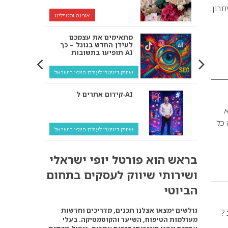
תרון
אופנה וסטיילינג
מתאימים את עצמכם
לעידן החדש בגוגל – כך
תופיעו בתשובות AI
שיווק דיגיטלי לעולם היופי בישראל
קידום אתרים ל‑AI
א
 כל
שיווק דיגיטלי לעולם היופי בישראל
איך מנועי AI “חושבים” –
בראש הוא פורטל יופי ישראלי
ולמה העסק שלך צריך
להתאים את עצמו אליהם?
ושירותי שיווק לעסקים בתחום
שיווק דיגיטלי לעסקים
הביוטי
קידום ל‑AI לעומת קידום
גולשים ימצאו אצלנו תכנים, מדריכים וחדשות
 ?
רגיל: איפה הכסף נמצא
מעולמות הטיפוח, השיער והקוסמטיקה. בעלי
באמת?