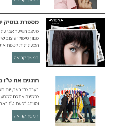
מספרת בוטיק יו
מעצב השיער אבי עונ
מגוון טיפולי עיצוב 
המעוניינות לטפח את 
המשך קריאה
חוגגים את ט”ו בא
וסווינג. “פעם ט”ו בא
המשך קריאה