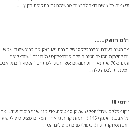
ולשמור. כל אישה רוצה להראות מרשימה גם בתקופת הקיץ . …
ולם הושק……
ר הטוב בעולם “פייברפלקס” של חברת “שוורצקופף פרופשיונל” אמש
ים להשקת המוצר הטוב בעולם פייברפלקס של חברת “שוורצקופף
פרופשיונל”. לאירוע הוזמנו כ-70 עיתונאיות ועיתונאים אשר הגיעו למתחם “הסטוקו” בתל אביב
ומפנקת. לבמה עלה…
פי !!!
ומפלקס שכולו יופי: שיער, קוסמטיקה, פדי מני, עיבוי ריסים ועוד… מ
יופי הממוקם במרכז תל אביב (דיזינגוף 145 ). תחת קורת גג אחת המקום מציע טיפולי שיער
ת, תסרוקות ועוד), טיפולי פנים (טיפולים הכי…