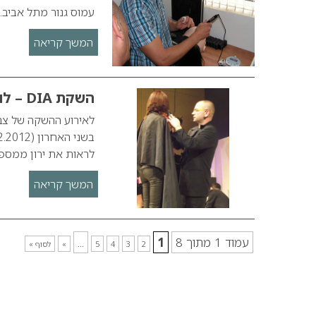
עמוס גנור מתל אביב.
המשך קריאה
השקת DIA – לוריאל פרופסיונל
לראות את ירון ממספרת
המשך קריאה
עמוד 1 מתוך 8
1
...
2
3
4
5
»
לסוף »