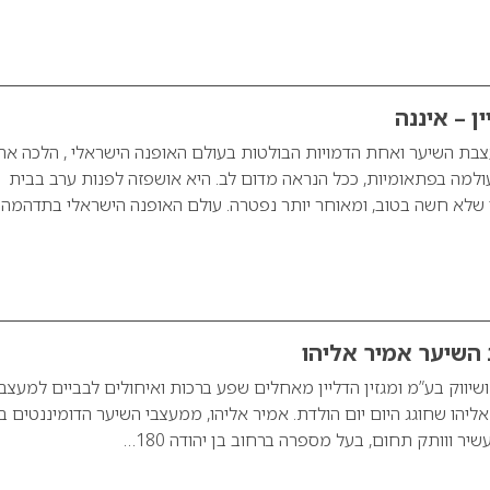
ן – איננה
מעצבת השיער ואחת הדמויות הבולטות בעולם האופנה הישראלי , הלכה את
 (12.1.2016) לעולמה בפתאומיות, ככל הנראה מדום לב. היא אושפזה לפנות ערב בבית
 שלא חשה בטוב, ומאוחר יותר נפטרה. עולם האופנה הישראלי בתדהמה.
השיער אמיר אליהו
יווק בע”מ ומגזין הדליין מאחלים שפע ברכות ואיחולים לבביים למעצב
יהו שחוגג היום יום הולדת. אמיר אליהו, ממעצבי השיער הדומיננטים ב
יר ווותק תחום, בעל מספרה ברחוב בן יהודה 180…