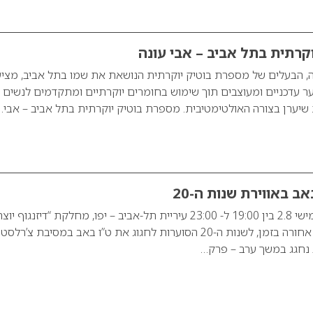
קרתית בתל אביב – אבי עונה
ה, הבעלים של מספרת בוטיק יוקרתית הנושאת את שמו בתל אביב, מציע
שיער עדכניים ומעוצבים תוך שימוש בחומרים יוקרתיים ומתקדמים לנשים
שיערן בצורה האולטימטיבית. מספרת בוטיק יוקרתית בתל אביב – אבי…
ב באווירת שנות ה-20
בערב ט”ו באב, יום חמישי 2.8 בין 19:00 ל- 23:00 עיריית תל-אביב – יפו, מחלקת “דיזנגוף יוצ
מזמינה אתכם למסע אחורה בזמן, לשנות ה-20 הסוערות לחגוג את ט”ו באב במסיבת צ’רלסט
ב נחגג במשך ערב – פרק…