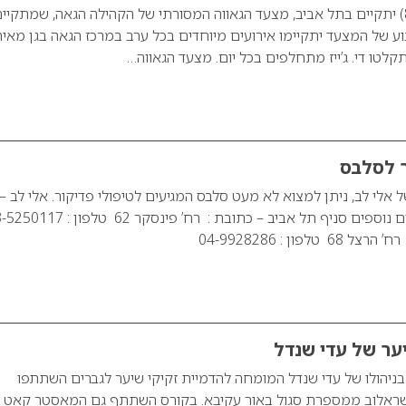
ביום שישי הקרוב (8.6) יתקיים בתל אביב, מצעד הגאווה המסורתי של הקהילה הגאה, שמתקיי
אז 1998. בשבוע של המצעד יתקיימו אירועים מיוחדים בכל ערב במרכז הגאה בגן מאיר
תקלטו די. ג’ייז מתחלפים בכל יום. מצעד הגאווה…
ר לסלבס
ל אלי לב, ניתן למצוא לא מעט סלבס המגיעים לטיפולי פדיקור. אלי לב –
פדיקור לסלבס לפרטים נוספים סניף תל אביב – כתובת : רח’ פינסקר 62 טלפ
לפון : 04-9928286
ער של עדי שנדל
בניהולו של עדי שנדל המומחה להדמיית זקיקי שיער לגברים השתתפו
 ישראלוב ממספרת סגול באור עקיבא. בקורס השתתף גם המאסטר קאט