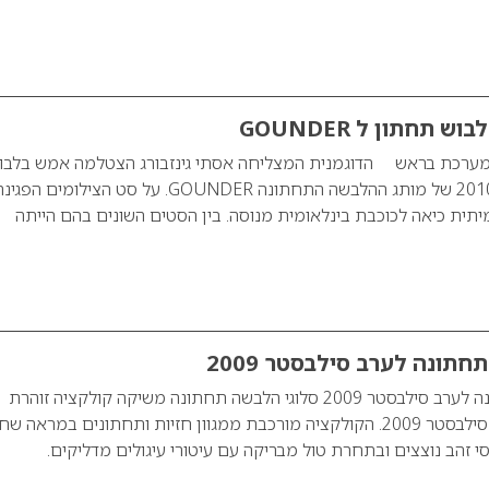
ש תחתון ל GOUNDER
מערכת בראש הדוגמנית המצליחה אסתי גינזבורג הצטלמה אמש בלבו
תחתון לקמפיין קיץ 2010 של מותג ההלבשה התחתונה GOUNDER. על סט הצילומים הפגי
מיתית כיאה לכוכבת בינלאומית מנוסה. בין הסטים השונים בהם הייתה
חתונה לערב סילבסטר 2009
סלוגי – הלבשה תחתונה לערב סילבסטר 2009 סלוגי הלבשה תחתונה משיקה קולקציה זוהרת
ונוצצת במיוחד לערב סילבסטר 2009. הקולקציה מורכבת ממגוון חזיות ותחתונים במראה ש
 זהב נוצצים ובתחרת טול מבריקה עם עיטורי עיגולים מדליקים.