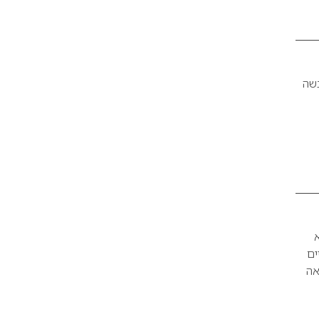
בשה
יוצא
יים
אה