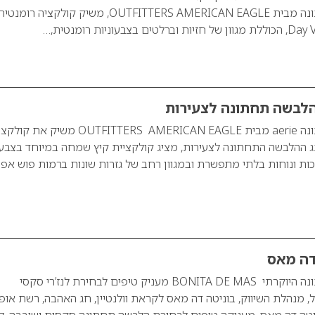
מותג ההלבשה התחתונה מבית OUTFITTERS AMERICAN EAGLE, משיק קולקציה רומנט
הלבשה תחתונה לצעירות
מותג ההלבשה התחתונה aerie מבית OUTFITTERS AMERICAN EAGLE משיק א
201 aerie מותג ההלבשה התחתונה לצעירות, מציג קולקציית קיץ שמחה במיוחד בצבע
כות ונוחות בלתי מתפשרת ובמגוון רחב של גזרות שונות ברמות פוש אפ
 דה מאס
מותג ההלבשה התחתונה היוקרתי BONITA DE MAS מעניק טיפים לבחירת לנז’רי סקסי
ל, מנהלת השיווק, בוניטה דה מאס לקראת וולנטיין, חג האהבה, רשת אופ
וניטה דה מאס, מעניקה טיפים לבחירת הלבשה תחתונה סקסית ושובבה. לנז