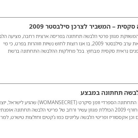
קסית – המשביר לצרכן סילבסטר 2009
משווקת מגוון פרטי הלבשה תחתונה בפריסה ארצית רחבה, מציעה הל
תחתונה סקסית לקראת ערב סילבסטר 2009, בו אנו רוצות לחוש נשיות וזוהרות בפרט, כי מי
נים נראית סקסית מבחוץ. בכל מחלקות ההלבשה התחתונה ברשת
הלבשה תחתונה במבצע
מותג אופנת ההלבשה התחתונה הספרדי וומן סיקרט (WOMANSECRET) שהגיע לישראל, 
במבצע על קולקציית חורף 2009 הכוללת מגוון עשיר ורחב של פריטי הלבשה תחתונה אופנת
ם וכן אקססוריז ופריטי הלבשה עליונים כמו ג’קטים וחולצות טישרט, למר