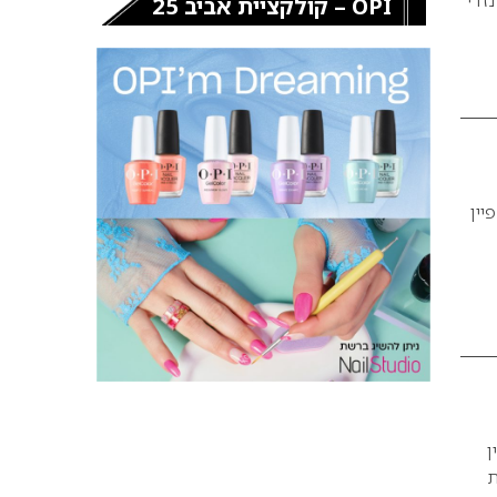
OPI – קולקציית אביב 25
יין
ן
מתוקות