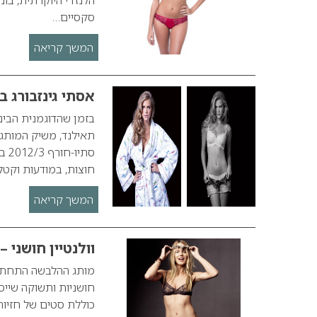
סקסיים…
המשך קריאה
אסתי גינזבורג 
בזמן שהדוגמנית הבינ
תאילנד, משיק המותג 
סת
חוצות, במודעות וקטל
המשך קריאה
וולנטיין חושני –
מותג ההלבשה התחתונה
חושניות ותשוקה שייס