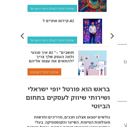
שיווק דיגיטלי לעולם היופי בישראל
קידום אתרים ל‑AI
שיווק דיגיטלי לעולם היופי בישראל
איך מנועי AI “חושבים” –
ולמה העסק שלך צריך
ם
להתאים את עצמו אליהם?
שיווק דיגיטלי לעסקים
קידום ל‑AI לעומת קידום
בראש הוא פורטל יופי ישראלי
רגיל: איפה הכסף נמצא
באמת?
ושירותי שיווק לעסקים בתחום
שיווק דיגיטלי לעסקים
הביוטי
אנחנו נדאג שתופיעו
גולשים ימצאו אצלנו תכנים, מדריכים וחדשות
בתשובות של ChatGPT,
מעולמות הטיפוח, השיער והקוסמטיקה. בעלי
Google AI ומנועי הבינה
VALE