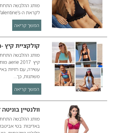
לקראת ה-Day Valentine’s, הכוללת מגוון של חזיות וברלטים בצבעוניות רומנטית,…
המשך קריאה
קולקציית קיץ -
קיץ 7
עשירה, עם חזיות באי
משתנות, כך…
המשך קריאה
וולנטיין בוניטה
באדיבות: בטי אביטבו
הלנז’רי היוקרתית, ב