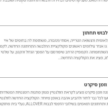
בלבוש תחתון
לאומית והנשואה הטרייה, אסתי גינזבורג, משתזפת לה בחופים של איי
גו אנדר צילומים ראשונים מקולקציית ההלבשה התחתונה החדשה, לקמפ
יו-חורף 2012/3 בהשתתפותה. הקמפיין הרחב שיפורסם על המסך הגדול והקטן, על שלטי
וג, מציג את הקולקציה החדשה…
 וומן סיקרט
 וומן סיקרט מציע לקראת הוולנטיין מגוון מתנות רומנטיות המשדרות
עו לכל גבר לחזר ולהביע אהבה באופן מיוחד. הקולקציה החדשה לוולנטיי
כוללת סטים של חזיות ותחתונים תואמים בשילובי הדפסי לבבות ALLOVER, נעלי בית 