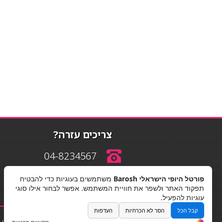
צריכים עזרה?
04-8234567
פורטל היופי הישראלי Barosh
משתמשים בעוגיות כדי להבטיח
info@barosh.co.il
תפקוד האתר ולשפר את חוויית המשתמש. אפשר לבחור אילו סוגי
עוגיות להפעיל.
קבל הכל
הסר לא הכרחיות
העדפות
החלקות שיער
|
תאורה לבית
|
פאות ותוספות שיער
|
נייל סטודיו
|