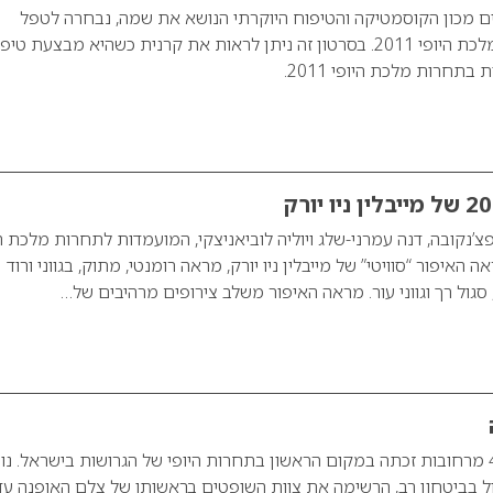
ם מכון הקוסמטיקה והטיפוח היוקרתי הנושא את שמה, נבחרה לטפל
במועמדות בתחרות מלכת היופי 2011. בסרטון זה ניתן לראות את קרנית כשהיא מבצעת טיפ
תחרות מלכת היופי 2011.
 פצ’נקובה, דנה עמרני-שלג ויוליה לוביאניצקי, המועמדות לתחרות מלכת ה
מראה האיפור “סוויטי” של מייבלין ניו יורק, מראה רומנטי, מתוק, בגווני ורוד
סגול רך וגווני עור. מראה האיפור משלב צירופים מרהיבים של…
נורית ישראל בת ה-45 מרחובות זכתה במקום הראשון בתחרות היופי של הגרושות בישראל. נו
 בביטחון רב, הרשימה את צוות השופטים בראשותו של צלם האופנה עד