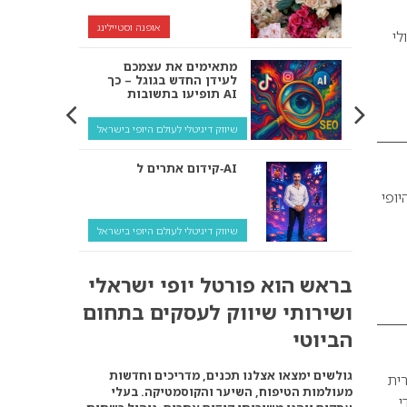
אופנה וסטיילינג
ולי
מתאימים את עצמכם
לעידן החדש בגוגל – כך
תופיעו בתשובות AI
שיווק דיגיטלי לעולם היופי בישראל
קידום אתרים ל‑AI
יופי
שיווק דיגיטלי לעולם היופי בישראל
איך מנועי AI “חושבים” –
בראש הוא פורטל יופי ישראלי
ולמה העסק שלך צריך
להתאים את עצמו אליהם?
ושירותי שיווק לעסקים בתחום
שיווק דיגיטלי לעסקים
הביוטי
קידום ל‑AI לעומת קידום
גולשים ימצאו אצלנו תכנים, מדריכים וחדשות
רית
רגיל: איפה הכסף נמצא
מעולמות הטיפוח, השיער והקוסמטיקה. בעלי
באמת?
י