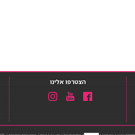
הצטרפו אלינו
תוספות שיער
|
שף פרטי
|
כ
סאות בר
|
קוסמטיקאית
|
כסא בר
|
פאות
|
קורס בניית ציפורניים
|
Powered by Barosh
020