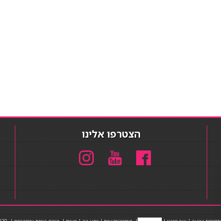
הצטרפו אלינו
תוספות שיער
|
שף פרטי
|
כ
סאות בר
|
קוסמטיקאית
|
כסא בר
|
פאות
|
קורס בניית ציפורניים
|
Powered by Barosh
020