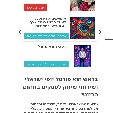
אופנה וסטיילינג
מתאימים את עצמכם
לעידן החדש בגוגל – כך
תופיעו בתשובות AI
שיווק דיגיטלי לעולם היופי בישראל
קידום אתרים ל‑AI
שיווק דיגיטלי לעולם היופי בישראל
איך מנועי AI “חושבים” –
בראש הוא פורטל יופי ישראלי
ולמה העסק שלך צריך
להתאים את עצמו אליהם?
ושירותי שיווק לעסקים בתחום
שיווק דיגיטלי לעסקים
הביוטי
קידום ל‑AI לעומת קידום
גולשים ימצאו אצלנו תכנים, מדריכים וחדשות
רגיל: איפה הכסף נמצא
מעולמות הטיפוח, השיער והקוסמטיקה. בעלי
באמת?