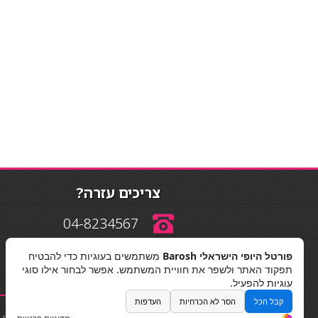
צריכים עזרה?
04-8234567
פורטל היופי הישראלי Barosh
משתמשים בעוגיות כדי להבטיח
info@barosh.co.il
תפקוד האתר ולשפר את חוויית המשתמש. אפשר לבחור אילו סוגי
עוגיות להפעיל.
קבל הכל
הסר לא הכרחיות
העדפות
החלקות שיער
|
תאורה לבית
|
פאות ותוספות שיער
|
נייל סטודיו
|