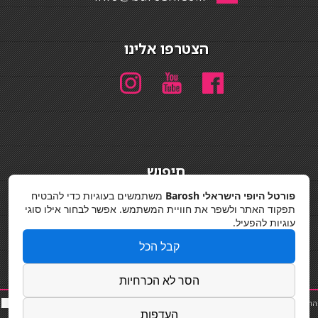
הצטרפו אלינו
חיפוש
חיפוש
פורטל היופי הישראלי Barosh
משתמשים בעוגיות כדי להבטיח
תפקוד האתר ולשפר את חוויית המשתמש. אפשר לבחור אילו סוגי
מדיניות פרטיות
עוגיות להפעיל.
קבל הכל
הסר לא הכרחיות
החלקות שיער
|
תאורה לבית
|
פאות ותוספות שיער
|
נייל סטודיו
|
תוספות שיער
|
שף פרטי
|
כ
סאות
העדפות
בר
|
קוסמטיקאית
|
כסא בר
|
פאות
|
קורס בניית ציפורניים
|
Powered by Barosh