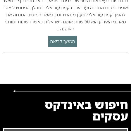
לכבוד יום העצמאות ה-60 של מדינת ישראל, רנואר תשתתף במייצג
אופנה מקום המדינה ועד היום בקניון עזריאלי. במהלך הפסטיבל צפוי
להפוך קניון עזריאלי למעין מנהרת זמן, כאשר המוטיב המנחה את
מארגני האירוע הוא 60 שנות אופנה ישראלית כאשר רשתות ומותגי
האופנה…
המשך קריאה
חיפוש באינדקס
עסקים