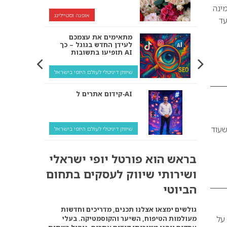
ינה
אופנה וסטיילינג
עד
מתאימים את עצמכם
לעידן החדש בגוגל – כך
תופיעו בתשובות AI
שיווק דיגיטלי לעולם היופי בישראל
קידום אתרים ל‑AI
שעוד
שיווק דיגיטלי לעולם היופי בישראל
איך מנועי AI “חושבים” –
בראש הוא פורטל יופי ישראלי
ולמה העסק שלך צריך
להתאים את עצמו אליהם?
ושירותי שיווק לעסקים בתחום
שיווק דיגיטלי לעסקים
הביוטי
קידום ל‑AI לעומת קידום
גולשים ימצאו אצלנו תכנים, מדריכים וחדשות
רגיל: איפה הכסף נמצא
 על
מעולמות הטיפוח, השיער והקוסמטיקה. בעלי
באמת?