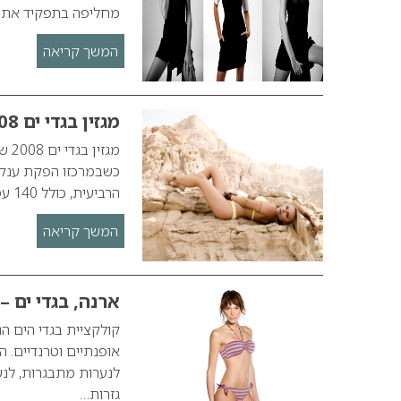
מחליפה בתפקיד את ה
המשך קריאה
מגזין בגדי ים 2008 – סוכנות לוק ומגזין בלייזר
כשבמרכזו הפקת ענק 
הרביעית, כולל 140 עמודי כרומו וצורף לגיליון החגיגי של “בלייזר” ליום העצמאות,…
המשך קריאה
ארנה, בגדי ים – קיץ
לנערות מתבגרות, לנש
גזרות…