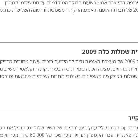
רופה, התייצבה אמש בשעות הבוקר המוקדמות על סט צילומי קמפיין
סתיו-חורף 2012/2013 של חברת האופנה ג’אמפ. הריקה, המשמשת זו העונה השלישית כדוג
ת שמלות כלה 2009
קולקציית שמלות כלה 2009 של מעצבת האופנה גלית לוי הידועה בזכות עיצוב מחוכים מדויי
ולות מהחיים, מציגה השנה שמלות כלה בעלות קו נקי וקלאסי המשלב נג
 השמלות בקולקציה מאופיינות בשילובי תחרות איכותיות מיובאות ומוקפד
ייר
“דבר עם הסוכן שלי” ערוץ ביפ, “התיכון של השיר שלנו” יס) תוביל את קמ
החורף של רשת האופנה פאנקייר. עבור הקמפיין תרוויח נועה שכר של 60,000 ש”ח. נועה ו