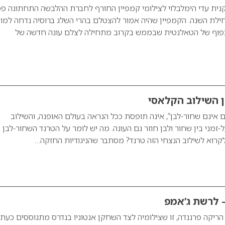
נית עדי הימלבלוי לצילומי קמפיין החורף לחברת ההלבשה התחתונה פמ
לת השנה. הקמפיין שהיה אמור להצטלם בהרי השלג ברוסיה נדחה למו
הצפוף של הטאלנטית שבממש בקרוב מתחילה לצלם עונה חדשה של
ן השילוב הקלאסי
 אינם שחור-לבן”, אינה תופסת ככל הנראה בעולם האופנה, והשילוב
-זמני בין שחור ולבן חוזר גם העונה. מה יש לומר על הטרנד השחור-לבן 
קרוא לשילוב הנצחי הזה טרנד? מסתבר שהניגודיות החזקה…
 לרשת ג’אמפ
 הריקה פרננדה, זו שצילומיה לצד השחקן אנטוניו בנדרס מתנוססים כעת