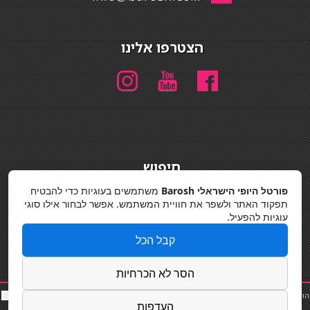
הצטרפו אלינו
חיפוש
חיפוש
פורטל היופי הישראלי Barosh
משתמשים בעוגיות כדי להבטיח
תפקוד האתר ולשפר את חוויית המשתמש. אפשר לבחור אילו סוגי
מדיניות פרטיות
עוגיות להפעיל.
קבל הכל
הסר לא הכרחיות
החלקות שיער
|
תאורה לבית
|
פאות ותוספות שיער
|
נייל סטודיו
|
תוספות שיער
|
שף פרטי
|
כ
סאות
העדפות
בר
|
קוסמטיקאית
|
כסא בר
|
פאות
|
קורס בניית ציפורניים
|
Powered by Barosh