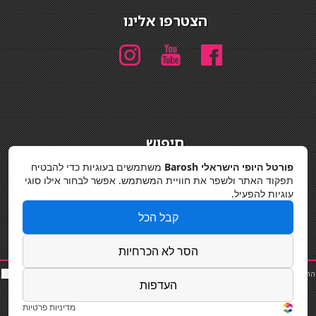
הצטרפו אלינו
חיפוש
חיפוש
פורטל היופי הישראלי Barosh
משתמשים בעוגיות כדי להבטיח
תפקוד האתר ולשפר את חוויית המשתמש. אפשר לבחור אילו סוגי
מדיניות פרטיות
עוגיות להפעיל.
קבל הכל
הסר לא הכרחיות
החלקות שיער
|
תאורה לבית
|
פאות ותוספות שיער
|
נייל סטודיו
|
תוספות שיער
|
שף פרטי
|
כ
סאות
העדפות
בר
|
קוסמטיקאית
|
כסא בר
|
פאות
|
קורס בניית ציפורניים
|
Powered by Barosh
Designed by
Barosh 2020
מדיניות פרטיות