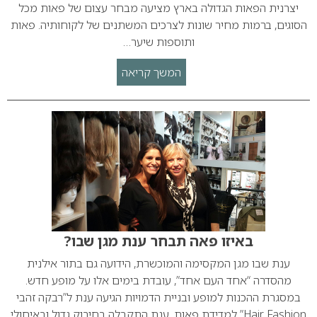
יצרנית הפאות הגדולה בארץ מציעה מבחר עצום של פאות מכל
הסוגים, ברמות מחיר שונות לצרכים המשתנים של לקוחותיה. פאות
ותוספות שיער…
המשך קריאה
באיזו פאה תבחר ענת מגן שבו?
ענת שבו מגן המקסימה והמוכשרת, הידועה גם בתור אילנית
מהסדרה “אחד העם אחד”, עובדת בימים אלו על מופע חדש.
במסגרת ההכנות למופע ובניית הדמויות הגיעה ענת ל”רבקה זהבי
Hair Fashion” למדידת פאות. ענת התקבלה בחיבוק גדול ובאיחולי