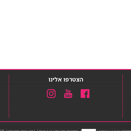
הצטרפו אלינו
תוספות שיער
|
שף פרטי
|
כ
סאות בר
|
קוסמטיקאית
|
כסא בר
|
פאות
|
קורס בניית ציפורניים
|
Powered by Barosh
020