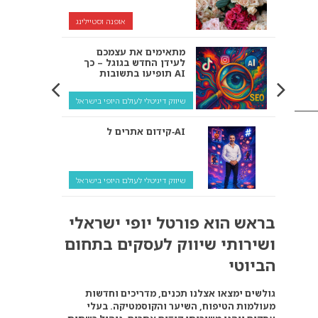
אופנה וסטיילינג
מתאימים את עצמכם
לעידן החדש בגוגל – כך
תופיעו בתשובות AI
שיווק דיגיטלי לעולם היופי בישראל
קידום אתרים ל‑AI
שיווק דיגיטלי לעולם היופי בישראל
איך מנועי AI “חושבים” –
בראש הוא פורטל יופי ישראלי
ולמה העסק שלך צריך
להתאים את עצמו אליהם?
ושירותי שיווק לעסקים בתחום
שיווק דיגיטלי לעסקים
הביוטי
קידום ל‑AI לעומת קידום
גולשים ימצאו אצלנו תכנים, מדריכים וחדשות
רגיל: איפה הכסף נמצא
מעולמות הטיפוח, השיער והקוסמטיקה. בעלי
באמת?