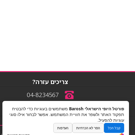
צריכים עזרה?
04-8234567
פורטל היופי הישראלי Barosh
משתמשים בעוגיות כדי להבטיח
info@barosh.co.il
תפקוד האתר ולשפר את חוויית המשתמש. אפשר לבחור אילו סוגי
עוגיות להפעיל.
קבל הכל
הסר לא הכרחיות
העדפות
החלקות שיער
|
תאורה לבית
|
פאות ותוספות שיער
|
נייל סטודיו
|