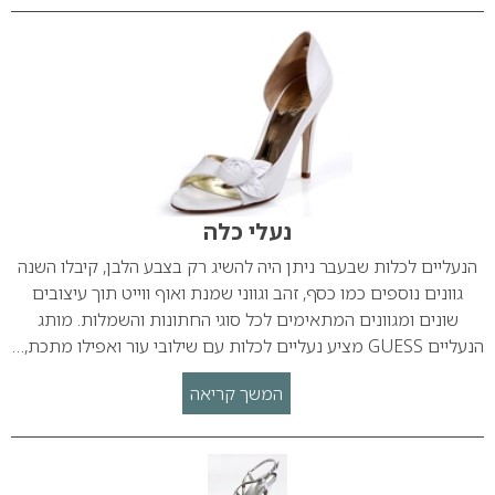
נעלי כלה
הנעליים לכלות שבעבר ניתן היה להשיג רק בצבע הלבן, קיבלו השנה
גוונים נוספים כמו כסף, זהב וגווני שמנת ואוף ווייט תוך עיצובים
שונים ומגוונים המתאימים לכל סוגי החתונות והשמלות. מותג
הנעליים GUESS מציע נעליים לכלות עם שילובי עור ואפילו מתכת,…
המשך קריאה