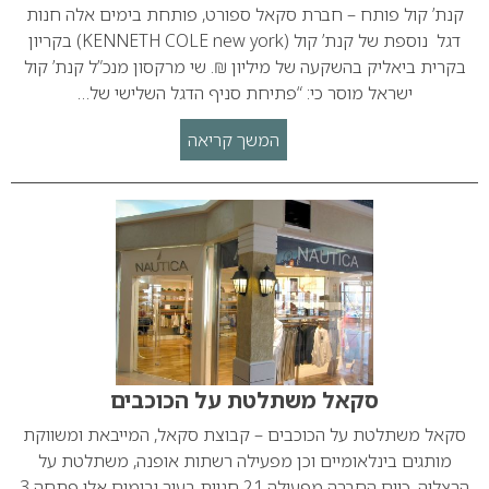
קנת’ קול פותח – חברת סקאל ספורט, פותחת בימים אלה חנות
דגל נוספת של קנת’ קול (KENNETH COLE new york) בקריון
בקרית ביאליק בהשקעה של מיליון ₪. שי מרקסון מנכ”ל קנת’ קול
ישראל מוסר כי: “פתיחת סניף הדגל השלישי של…
המשך קריאה
סקאל משתלטת על הכוכבים
סקאל משתלטת על הכוכבים – קבוצת סקאל, המייבאת ומשווקת
מותגים בינלאומיים וכן מפעילה רשתות אופנה, משתלטת על
הרצליה. כיום החברה מפעילה 21 חניות בעיר ובימים אלו פתחה 3