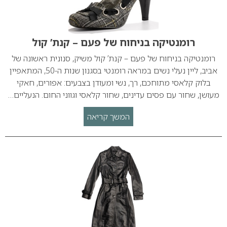
רומנטיקה בניחוח של פעם – קנת’ קול
רומנטיקה בניחוח של פעם – קנת’ קול משיק, סנונית ראשונה של
אביב, ליין נעלי נשים במראה רומנטי בסגנון שנות ה-50, המתאפיין
בלוק קלאסי מתוחכם, רך, נשי ומעודן בצבעים: אפורים, חאקי
מעושן, שחור עם פסים עדינים, שחור קלאסי וגווני החום. הנעליים…
המשך קריאה