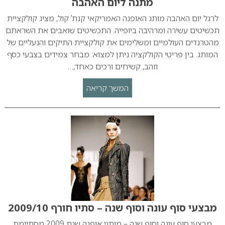
מתנה ליום האהבה
לרגל יום האהבה מותג האופנה האמריקאי קנת’ קול, מציג קולקציית
תכשיטים עשירה ומרהיבה ביופייה. התכשיטים שואבים את השראתם
מהטרנדים העולמיים ומשלימים את קולקציית התיקים והנעליים של
המותג. בין פריטי הקולקציה ניתן למצוא: מבחר צמידים בצבעי כסף
וזהב, קשיחים ורכים כאחד,…
המשך קריאה
מבצעי סוף עונה וסוף שנה – סתיו חורף 2009/10
מבצעי סוף עונה וסוף שנה – מותגי אופנה שנת 2009 מסתיימת