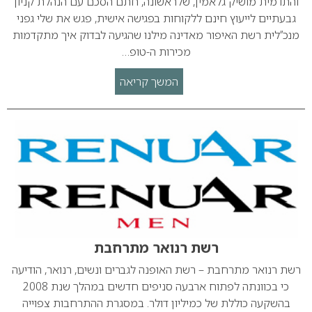
והתדמית מושיק גלאמין, שלראשונה, חתם הסכם עם הנהלת קניון
גבעתיים לייעוץ חינם ללקוחות בפגישה אישית, פגש את שלי גפני
מנכ’’לית רשת האיפור מאדינה מילנו שהגיעה לבדוק איך מתקדמות
מכירות ה-טופ…
המשך קריאה
רשת רנואר מתרחבת
רשת רנואר מתרחבת – רשת האופנה לגברים ונשים, רנואר, הודיעה
כי בכוונתה לפתוח ארבעה סניפים חדשים במהלך שנת 2008
בהשקעה כוללת של כמיליון דולר. במסגרת ההתרחבות צפוייה