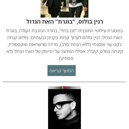
רנין בולוס, “בוגרת” האח הגדול
במסגרת צילומי התוכנית “יום בחיי”, בחרה הכוכבת העולה, בוגרת
האח הגדול, רנין בולוס לערוך קניות בקניון גבעתיים. בולוס קנתה
ג’קט עור אופנתי (ללא הנחת סלב), מדדה שרשראות ואקססוריז,
קינחה בסלט, קיבלה אפילו המלצה על הדיסק של האח הגדול (לא
מפתיע)…
המשך קריאה