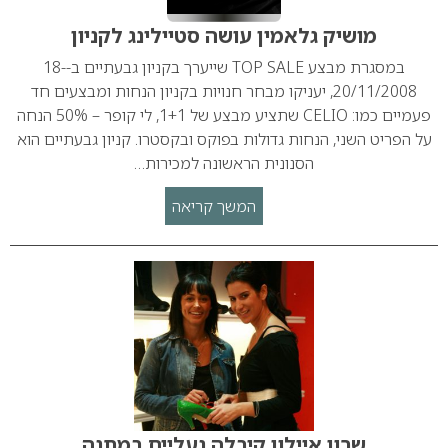
מושיק גלאמין עושה סטיילינג לקניון
במסגרת מבצע TOP SALE שייערך בקניון גבעתיים ב-18-
20/11/2008, יעניקו מבחר חנויות בקניון הנחות ומבצעים חד
פעמיים כמו: CELIO שתציע מבצע של 1+1, לי קופר – 50% הנחה
על הפריט השני, הנחות גדולות בפוקס ובקסטרו. קניון גבעתיים הוא
הסנונית הראשונה למכירות…
המשך קריאה
שרון איילון קיבלה נעליים במתנה