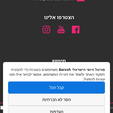
הצטרפו אלינו
חיפוש
חיפוש
פורטל היופי הישראלי Barosh
משתמשים בעוגיות כדי להבטיח
תפקוד האתר ולשפר את חוויית המשתמש. אפשר לבחור אילו סוגי
מדיניות פרטיות
עוגיות להפעיל.
קבל הכל
הסר לא הכרחיות
החלקות שיער
|
תאורה לבית
|
פאות ותוספות שיער
|
נייל סטודיו
|
תוספות שיער
|
שף פרטי
|
כ
סאות
העדפות
בר
|
קוסמטיקאית
|
כסא בר
|
פאות
|
קורס בניית ציפורניים
|
Powered by Barosh