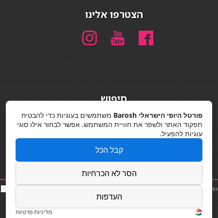
הצטרפו אלינו
חיפוש
חיפוש
פורטל היופי הישראלי Barosh
משתמשים בעוגיות כדי להבטיח
תפקוד האתר ולשפר את חוויית המשתמש. אפשר לבחור אילו סוגי
מדיניות פרטיות
עוגיות להפעיל.
קבל הכל
הסר לא הכרחיות
החלקות שיער
|
תאורה לבית
|
פאות ותוספות שיער
|
נייל סטודיו
|
תוספות שיער
|
שף פרטי
|
כ
סאות
העדפות
בר
|
קוסמטיקאית
|
כסא בר
|
פאות
|
קורס בניית ציפורניים
|
Powered by Barosh
Designed by
Barosh 2020
מדיניות פרטיות