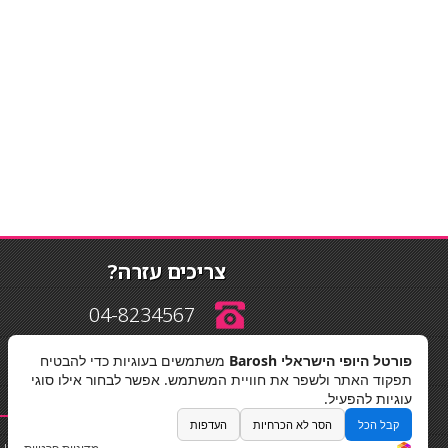
צריכים עזרה?
04-8234567
פורטל היופי הישראלי Barosh
משתמשים בעוגיות כדי להבטיח
info@barosh.co.il
תפקוד האתר ולשפר את חוויית המשתמש. אפשר לבחור אילו סוגי
עוגיות להפעיל.
קבל הכל
הסר לא הכרחיות
העדפות
החלקות שיער
|
תאורה לבית
|
פאות ותוספות שיער
|
נייל סטודיו
|