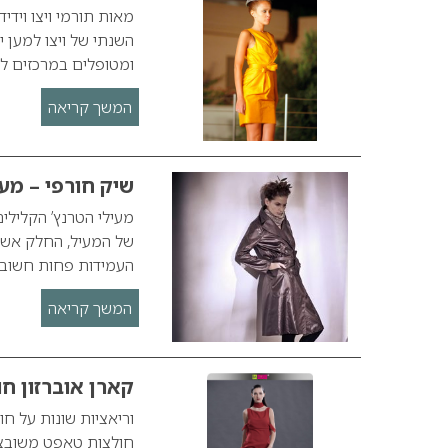
מאות תורמי ויצו ויד
השנתי של ויצו למען י
ומטופלים במרכזים לט
המשך קריאה
שיק חורפי – מעילי
מעילי הטרנץ’ הקלילי
של המעיל, החלק אשר 
העמידות פחות חשובה 
המשך קריאה
קארן אוברזון חורף 
חולצות טאפט משובצות