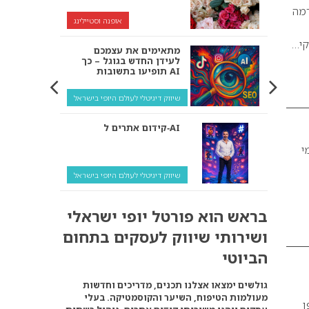
רמה
אופנה וסטיילינג
קי…
מתאימים את עצמכם
לעידן החדש בגוגל – כך
תופיעו בתשובות AI
שיווק דיגיטלי לעולם היופי בישראל
קידום אתרים ל‑AI
י
שיווק דיגיטלי לעולם היופי בישראל
איך מנועי AI “חושבים” –
בראש הוא פורטל יופי ישראלי
ולמה העסק שלך צריך
להתאים את עצמו אליהם?
ושירותי שיווק לעסקים בתחום
שיווק דיגיטלי לעסקים
הביוטי
קידום ל‑AI לעומת קידום
גולשים ימצאו אצלנו תכנים, מדריכים וחדשות
רגיל: איפה הכסף נמצא
מעולמות הטיפוח, השיער והקוסמטיקה. בעלי
באמת?
ן