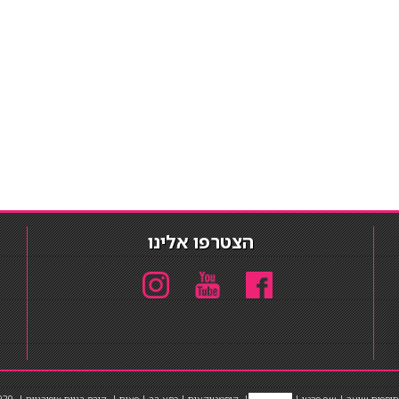
הצטרפו אלינו
תוספות שיער
|
שף פרטי
|
כ
סאות בר
|
קוסמטיקאית
|
כסא בר
|
פאות
|
קורס בניית ציפורניים
|
Powered by Barosh
020