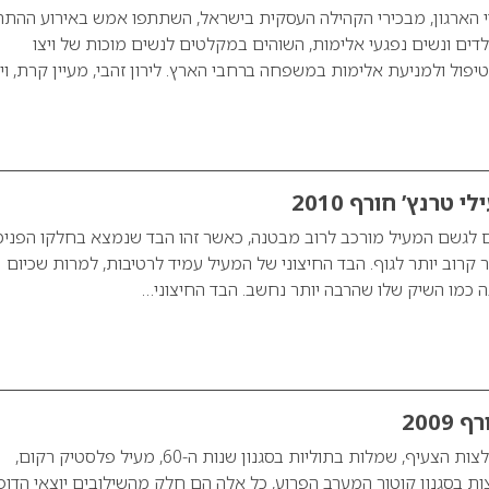
ידי הארגון, מבכירי הקהילה העסקית בישראל, השתתפו אמש באירוע ההת
לדים ונשים נפגעי אלימות, השוהים במקלטים לנשים מוכות של ויצו
יפול ולמניעת אלימות במשפחה ברחבי הארץ. לירון זהבי, מעיין קרת, וי
 טרנץ’ חורף 2010
ם לגשם המעיל מורכב לרוב מבטנה, כאשר זהו הבד שנמצא בחלקו הפנימ
קרוב יותר לגוף. הבד החיצוני של המעיל עמיד לרטיבות, למרות שכיום
כמו השיק שלו שהרבה יותר נחשב. הבד החיצוני…
2009
וריאציות שונות על חולצות הצעיף, שמלות בתוליות בסגנון שנות ה-60, מעיל פלסטיק רקום,
 בסגנון קוטור המערב הפרוע, כל אלה הם חלק מהשילובים יוצאי הדופ