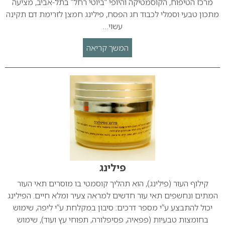
מרכז הטיפוח, הקוסמטיקה והיופי “ביוטי רחל” בתל-אביב, מציעה
מתכון טבעי וסמלי לכבוד חג הפסח, פילינג חמצן לזרימת דם תקינה
עשוי…
המשך קריאה
פילינג
קילוף העור (פילינג), הוא תהליך קוסמטי בו מוסרים תאי העור
המתים ונחשפים תאי עור חדשים למראה צעיר ומלא חיים. הפילינג
יכול להתבצע ע”י מספר דרכים: סיבון במקלחת ע”י ליפה, שימוש
בחומצות טבעיות (פפאיה, פסיפלורה, תפוחי עץ ועוד), שימוש