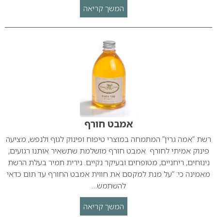
המשך קריאה
אמבט חורף
רשת “אמה גרין” המתמחה במוצרי טיפוח ופינוק לגוף ולנפש, מציעה
פינוק אמיתי לחורף אמבט חורף מושלמת שתשאיר אותנו רגועים,
נינוחים, ריחניים, מטופחים ובעיקר נקיים. נירית תמיר בעלת הרשת
מאמינה כי: “על מנת למקסם את חווית אמבט החורף עד תום כדאי
להשתמש…
המשך קריאה