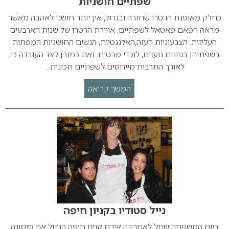
שפתיים חושניות
כחלק מאופנת הרטרו שחזרה ובגדול, אין יותר חושני לאהבה מאשר
מראה הפאם פאטאל לשפתיים. אווירת הרטרו של שנות הארבעים
העליזות. הצבעוניות העזה,האלגנטיות, הנשים החושניות המפתות
בשפתיהן בגוונים נועזים, לוכדי מבטים. זאת כמובן לצד העובדה כי,
לאורך התרבות מייחסים לשפתיים תכונות…
המשך קריאה
נייל סטודיו בקניון חיפה
ביום המשפחה שחל לאחרונה אירח קניון חיפה הגדול את סימונה