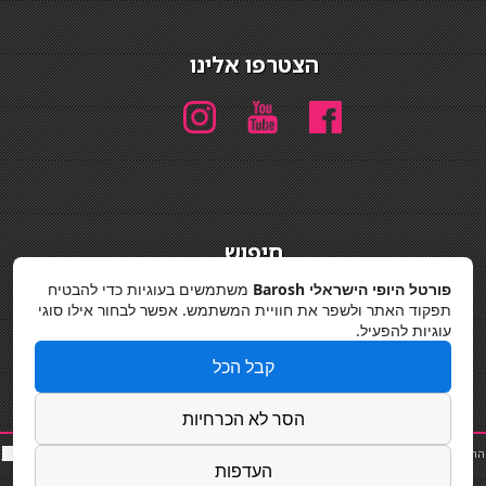
הצטרפו אלינו
חיפוש
חיפוש
פורטל היופי הישראלי Barosh
משתמשים בעוגיות כדי להבטיח
תפקוד האתר ולשפר את חוויית המשתמש. אפשר לבחור אילו סוגי
מדיניות פרטיות
עוגיות להפעיל.
קבל הכל
הסר לא הכרחיות
החלקות שיער
|
תאורה לבית
|
פאות ותוספות שיער
|
נייל סטודיו
|
תוספות שיער
|
שף פרטי
|
כ
סאות
העדפות
בר
|
קוסמטיקאית
|
כסא בר
|
פאות
|
קורס בניית ציפורניים
|
Powered by Barosh