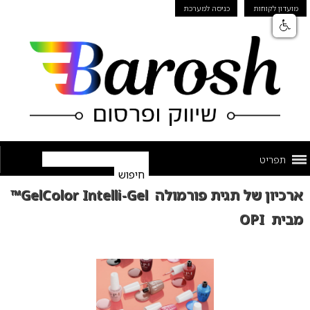
מועדון לקוחות
כניסה למערכת
תפריט
ארכיון של תגית פורמולה GelColor Intelli-Gel™
מבית OPI