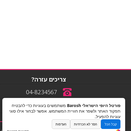
צריכים עזרה?
04-8234567
פורטל היופי הישראלי Barosh
משתמשים בעוגיות כדי להבטיח
info@barosh.co.il
תפקוד האתר ולשפר את חוויית המשתמש. אפשר לבחור אילו סוגי
עוגיות להפעיל.
קבל הכל
הסר לא הכרחיות
העדפות
החלקות שיער
|
תאורה לבית
|
פאות ותוספות שיער
|
נייל סטודיו
|