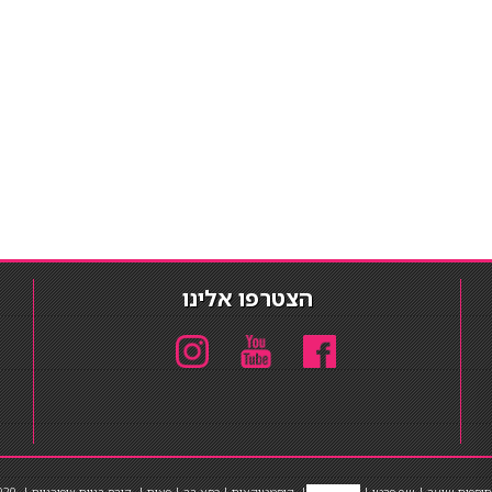
הצטרפו אלינו
תוספות שיער
|
שף פרטי
|
כ
סאות בר
|
קוסמטיקאית
|
כסא בר
|
פאות
|
קורס בניית ציפורניים
|
Powered by Barosh
020