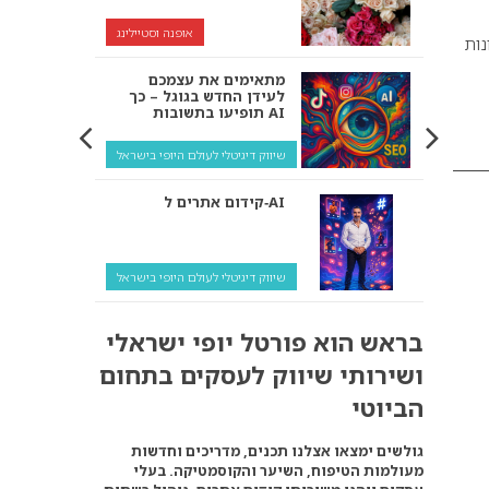
מתאימים את עצמכם
נות
לעידן החדש בגוגל – כך
תופיעו בתשובות AI
שיווק דיגיטלי לעולם היופי בישראל
קידום אתרים ל‑AI
שיווק דיגיטלי לעולם היופי בישראל
איך מנועי AI “חושבים” –
ולמה העסק שלך צריך
להתאים את עצמו אליהם?
בראש הוא פורטל יופי ישראלי
שיווק דיגיטלי לעסקים
ושירותי שיווק לעסקים בתחום
קידום ל‑AI לעומת קידום
הביוטי
רגיל: איפה הכסף נמצא
באמת?
גולשים ימצאו אצלנו תכנים, מדריכים וחדשות
מעולמות הטיפוח, השיער והקוסמטיקה. בעלי
שיווק דיגיטלי לעסקים