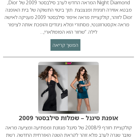
Night Diamond המראה החדש לערב סילבסטר 2009 של Dior,
מבטא אווירה חגיגית ומנצנצת. תוך ביטוי התשוקה של בית האופנה
Dior לזוהר, קולקציית מראה איפור סילבסטר 2009 מעניקה לאישה
מראה אקסטרווגנטי, מסתורי ומלא ניגודים והופכת אותה לציפור
לילה. “שחור הוא הפופולארי,…
המשך קריאה
אופנת סיגנל – שמלות סילבסטר 2009
קולקציית חורף 2008/9 של סיגנל מגוונת ומפתיעה ומציעה מראה
שובר שגרה לערב מלא זוהר לקראת השנה האזרחית החדשה. רשת