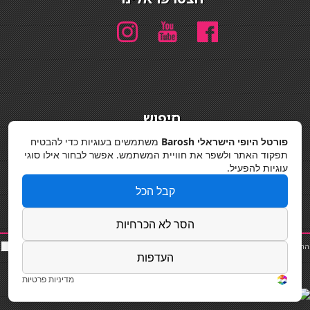
חיפוש
חיפוש
פורטל היופי הישראלי Barosh
משתמשים בעוגיות כדי להבטיח
תפקוד האתר ולשפר את חוויית המשתמש. אפשר לבחור אילו סוגי
מדיניות פרטיות
עוגיות להפעיל.
קבל הכל
הסר לא הכרחיות
החלקות שיער
|
תאורה לבית
|
פאות ותוספות שיער
|
נייל סטודיו
|
תוספות שיער
|
שף פרטי
|
כ
סאות
העדפות
בר
|
קוסמטיקאית
|
כסא בר
|
פאות
|
קורס בניית ציפורניים
|
Powered by Barosh
Designed by
Barosh 2020
מדיניות פרטיות