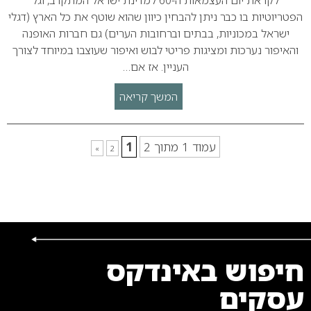
לקראת יום העצמאות ה-60 למדינת ישראל המתקרב, וגל
הפטריוטיות בו כבר ניתן להבחין כיוון שהוא שוטף את כל הארץ (דגלי
ישראל במכוניות, בבתים וברחובות הערים) גם חברות האופנה
והאיפור נערכות ומציגות פריטי לבוש ואיפור שעוצבו במיוחד לצורך
העניין. אז אם…
המשך קריאה
עמוד 1 מתוך 2
1
»
2
חיפוש באינדקס
עסקים