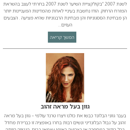
לשנת 2007 “בקולקציית השיער לשנת 2007 בחרתי לעצב בהשראת
המזרח הרחוק. הודו נחשבת בעיניי לאחת מהמדינות המעניינות יותר
הן מבחינת הססגוניות והן מבחינת הרבגוניות שהיא מציעה . הצבעים
העזים…
המשך קריאה
גוון בעל מראה זהוב
בעבר גווני הבלונד כבשו את כולנו ויצרו טרנד עולמי – גוון בעל מראה
זהוב על גבול הבלונדיני ונשים רבות בחרו באופציה זו כברירת מחדל
בכל ביקור במספרה או בצביעה באופן עצמאי בבית. הנטייה הייתה