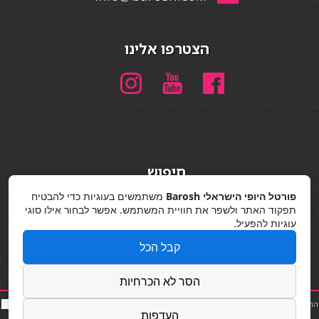
הצטרפו אלינו
חיפוש
חיפוש
פורטל היופי הישראלי Barosh
משתמשים בעוגיות כדי להבטיח
תפקוד האתר ולשפר את חוויית המשתמש. אפשר לבחור אילו סוגי
מדיניות פרטיות
עוגיות להפעיל.
קבל הכל
הסר לא הכרחיות
החלקות שיער
|
תאורה לבית
|
פאות ותוספות שיער
|
נייל סטודיו
|
תוספות שיער
|
שף פרטי
|
כ
סאות
העדפות
בר
|
קוסמטיקאית
|
כסא בר
|
פאות
|
קורס בניית ציפורניים
|
Powered by Barosh