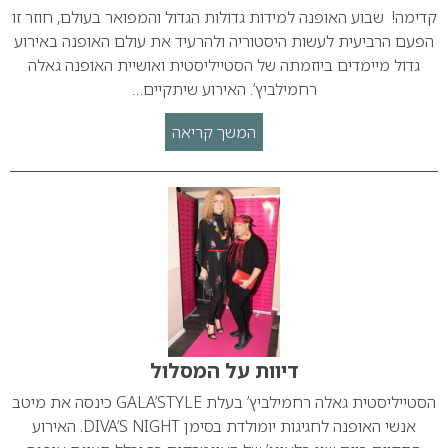
קדימה! שבוע האופנה למידות גדולות הגדול והמפואר בעולם, חוזר זו
הפעם הרביעית לעשות היסטוריה ולהרעיד את עולם האופנה באירוע
גדול מיימדים ביוזמתה של הסטייליסטית ואושיית האופנה גאלה
רחמילביץ’. האירוע שיתקיים…
המשך קריאה
דיוות על המסלול
הסטייליסטית גאלה רחמילביץ’ בעלת GALA’STYLE כינסה את מיטב
אנשי האופנה לחגיגות יומולדת בסימן DIVA’S NIGHT. האירוע