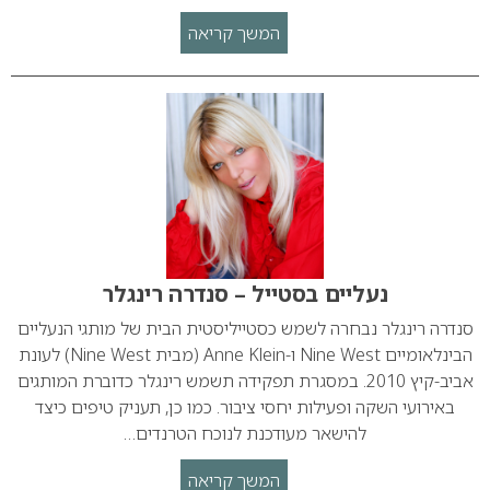
המשך קריאה
נעליים בסטייל – סנדרה רינגלר
סנדרה רינגלר נבחרה לשמש כסטייליסטית הבית של מותגי הנעליים
הבינלאומיים Nine West ו-Anne Klein (מבית Nine West) לעונת
אביב-קיץ 2010. במסגרת תפקידה תשמש רינגלר כדוברת המותגים
באירועי השקה ופעילות יחסי ציבור. כמו כן, תעניק טיפים כיצד
להישאר מעודכנת לנוכח הטרנדים…
המשך קריאה