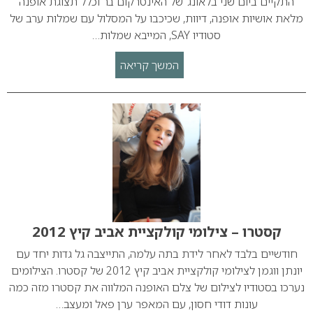
התקיים ביום שני בלאונג’ של האינטרקום בר וכלל תצוגת אופנה
מלאת אושיות אופנה, דיוות, שכיכבו על המסלול עם שמלות ערב של
סטודיו SAY, המייבא שמלות…
המשך קריאה
קסטרו – צילומי קולקציית אביב קיץ 2012
חודשיים בלבד לאחר לידת בתה עלמה, התייצבה גל גדות יחד עם
יונתן ווגמן לצילומי קולקציית אביב קיץ 2012 של קסטרו. הצילומים
נערכו בסטודיו לצילום של צלם האופנה המלווה את קסטרו מזה כמה
עונות דודי חסון, עם המאפר ערן פאל ומעצב…