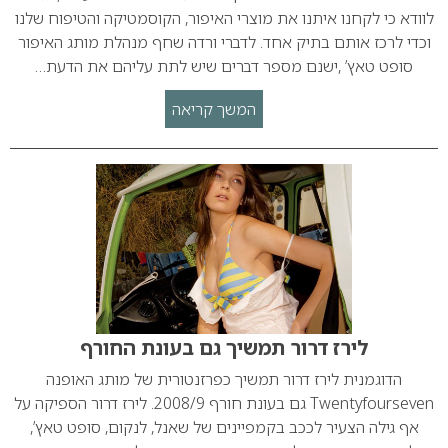
לוודא כי לקחנו איתנו את מוצרי האיפור, הקוסמטיקה והטיפוח שלנו
וכדי לרכז אותם בתיק אחד. לדברי ורדה שחף מנהלת מותג האיפור
סופט טאץ’ ,ישנם מספר דברים שיש לתת עליהם את הדעת…
המשך קריאה
לירז דרור תמשיך גם בעונת החורף
הדוגמנית לירז דרור תמשיך כפרזנטורית של מותג האופנה
Twentyfourseven גם בעונת חורף 2008/9. לירז דרור הספיקה על
אף גילה הצעיר לככב בקמפיינים של שאנל, לנקום, סופט טאץ’,