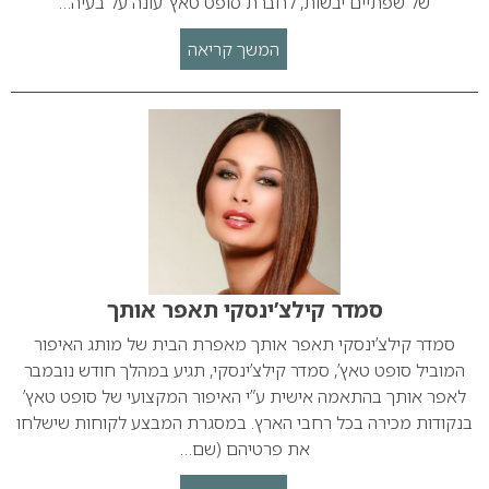
של שפתיים יבשות, לחברת סופט טאץ’ עונה על בעיה…
המשך קריאה
סמדר קילצ’ינסקי תאפר אותך
סמדר קילצ’ינסקי תאפר אותך מאפרת הבית של מותג האיפור
המוביל סופט טאץ’, סמדר קילצ’ינסקי, תגיע במהלך חודש נובמבר
לאפר אותך בהתאמה אישית ע”י האיפור המקצועי של סופט טאץ’
בנקודות מכירה בכל רחבי הארץ. במסגרת המבצע לקוחות שישלחו
את פרטיהם (שם…