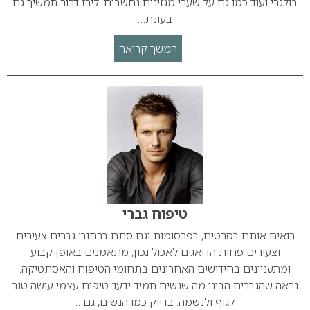
בולגרי ועוד כמו גם על שערי מגזינים נחשבים. לירז דרור תמשיך גם
בעונת…
המשך קריאה
טיפוח גברי
רואים אותם בסרטים, בפרסומות וגם סתם ברחוב: גברים צעירים
וצעירים פחות הדואגים לאכול נכון, מתאמנים באופן קבוע
ומתעניינים בחידושים האחרונים בתחומי הטיפוח והאסתטיקה.
נראה שהגברים הבינו מה שנשים תמיד ידעו: טיפוח עצמי עושה טוב
לגוף ולנשמה. בדיוק כמו הנשים, גם…