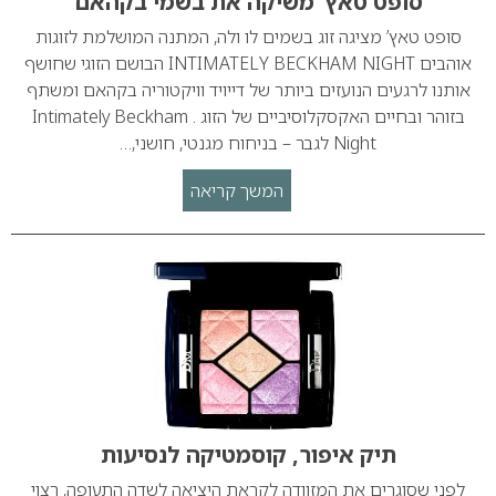
סופט טאץ’ משיקה את בשמי בקהאם
סופט טאץ’ מציגה זוג בשמים לו ולה, המתנה המושלמת לזוגות
אוהבים INTIMATELY BECKHAM NIGHT הבושם הזוגי שחושף
אותנו לרגעים הנועזים ביותר של דייויד וויקטוריה בקהאם ומשתף
בזוהר ובחיים האקסקלוסיביים של הזוג . Intimately Beckham
Night לגבר – בניחוח מגנטי, חושני,…
המשך קריאה
תיק איפור, קוסמטיקה לנסיעות
לפני שסוגרים את המזוודה לקראת היציאה לשדה התעופה, רצוי