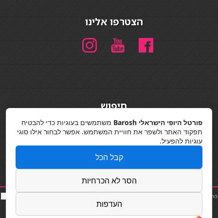
הצטרפו אלינו
חיפוש
חיפוש
פורטל היופי הישראלי Barosh
משתמשים בעוגיות כדי להבטיח
תפקוד האתר ולשפר את חוויית המשתמש. אפשר לבחור אילו סוגי
מדיניות פרטיות
עוגיות להפעיל.
קבל הכל
הסר לא הכרחיות
החלקות שיער
|
תאורה לבית
|
פאות ותוספות שיער
|
נייל סטודיו
|
תוספות שיער
|
שף פרטי
|
כ
סאות
העדפות
בר
|
קוסמטיקאית
|
כסא בר
|
פאות
|
קורס בניית ציפורניים
|
Powered by Barosh
Designed by
Barosh 2020