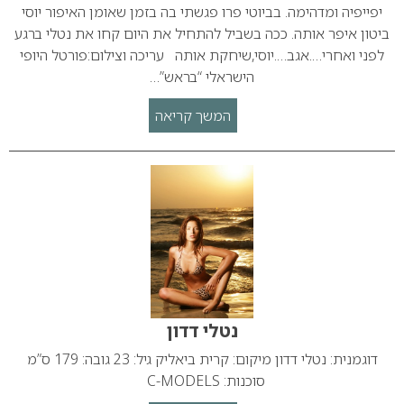
יפייפיה ומדהימה. בביוטי פרו פגשתי בה בזמן שאומן האיפור יוסי
ביטון איפר אותה. ככה בשביל להתחיל את היום קחו את נטלי ברגע
לפני ואחרי….אגב….יוסי,שיחקת אותה עריכה וצילום:פורטל היופי
הישראלי “בראש”…
המשך קריאה
נטלי דדון
דוגמנית: נטלי דדון מיקום: קרית ביאליק גיל: 23 גובה: 179 ס”מ
סוכנות: C-MODELS