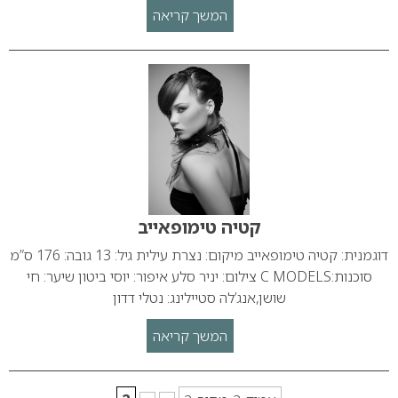
המשך קריאה
קטיה טימופאייב
דוגמנית: קטיה טימופאייב מיקום: נצרת עילית גיל: 13 גובה: 176 ס”מ
סוכנות:C MODELS צילום: יניר סלע איפור: יוסי ביטון שיער: חי
שושן,אנג’לה סטיילינג: נטלי דדון
המשך קריאה