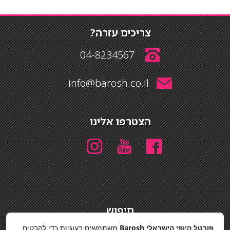
צריכים עזרה?
04-8234567
info@barosh.co.il
הצטרפו אלינו
חיפוש
חיפוש
פורטל היופי הישראלי Barosh
משתמשים בעוגיות כדי להבטיח