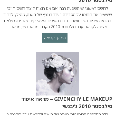
סילבסטר 2010
לרושם ראשוני יש השפעה רבה ואם אנו רוצות ליצור רושם חיובי
שישאיר את חותמו על הסביבה בערב הנוצץ של השנה, מומלץ לבחור
במראה איפור נשי וחושני. חברת האיפור האיטלקית מאדינה מילאנו
מציגה לקראת ערב סילבסטר 2010 הקרוב מראה נשי, מראה…
המשך קריאה
GIVENCHY LE MAKEUP – מראה איפור
סילבסטר 2010 ג’יבנשי
בלב התקופה הרומנטית ביותר של השנה ולקראת ערב סילבסטר