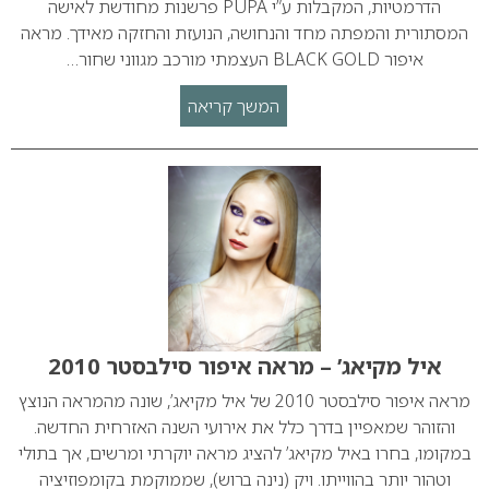
הדרמטיות, המקבלות ע”י PUPA פרשנות מחודשת לאישה
המסתורית והמפתה מחד והנחושה, הנועזת והחזקה מאידך. מראה
איפור BLACK GOLD העצמתי מורכב מגווני שחור…
המשך קריאה
איל מקיאג’ – מראה איפור סילבסטר 2010
מראה איפור סילבסטר 2010 של איל מקיאג’, שונה מהמראה הנוצץ
והזוהר שמאפיין בדרך כלל את אירועי השנה האזרחית החדשה.
במקומו, בחרו באיל מקיאג’ להציג מראה יוקרתי ומרשים, אך בתולי
וטהור יותר בהווייתו. ויק (נינה ברוש), שממוקמת בקומפוזיציה