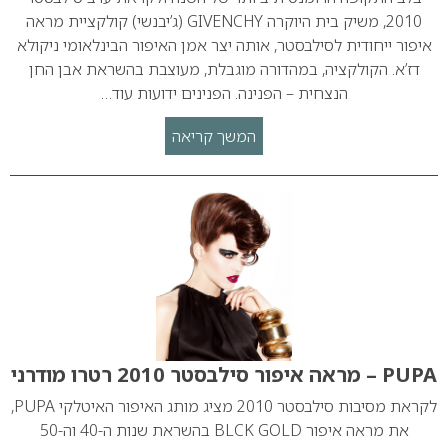
2010, משיק בית היוקרה GIVENCHY (ג’יבנשי) קולקציית מראה
איפור ייחודית לסילבסטר, אותה יצר אמן האיפור הבינלאומי ניקולא
דז’א. הקולקציה, במהדורה מוגבלת, מעוצבת בהשראת אבן החן
הנצחית – הפנינה. הפנינים ידועות עוד…
המשך קריאה
PUPA – מראה איפור סילבסטר 2010 רטרו מודרני
לקראת מסיבות סילבסטר 2010 מציג מותג האיפור האיטלקי PUPA,
את מראה איפור BLCK GOLD בהשראת שנות ה-40 וה-50