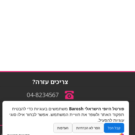
צריכים עזרה?
04-8234567
פורטל היופי הישראלי Barosh
משתמשים בעוגיות כדי להבטיח
info@barosh.co.il
תפקוד האתר ולשפר את חוויית המשתמש. אפשר לבחור אילו סוגי
עוגיות להפעיל.
קבל הכל
הסר לא הכרחיות
העדפות
החלקות שיער
|
תאורה לבית
|
פאות ותוספות שיער
|
נייל סטודיו
|