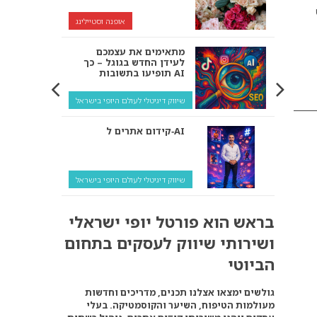
אופנה וסטיילינג
מתאימים את עצמכם
לעידן החדש בגוגל – כך
תופיעו בתשובות AI
שיווק דיגיטלי לעולם היופי בישראל
קידום אתרים ל‑AI
שיווק דיגיטלי לעולם היופי בישראל
איך מנועי AI “חושבים” –
בראש הוא פורטל יופי ישראלי
ולמה העסק שלך צריך
להתאים את עצמו אליהם?
ושירותי שיווק לעסקים בתחום
שיווק דיגיטלי לעסקים
הביוטי
קידום ל‑AI לעומת קידום
גולשים ימצאו אצלנו תכנים, מדריכים וחדשות
רגיל: איפה הכסף נמצא
מעולמות הטיפוח, השיער והקוסמטיקה. בעלי
באמת?