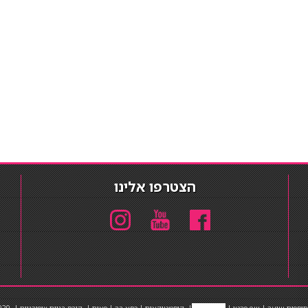
הצטרפו אלינו
תוספות שיער
|
שף פרטי
|
כ
סאות בר
|
קוסמטיקאית
|
כסא בר
|
פאות
|
קורס בניית ציפורניים
|
Powered by Barosh
020