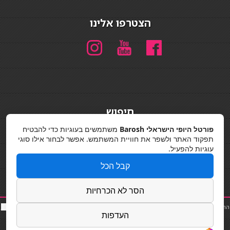
הצטרפו אלינו
חיפוש
חיפוש
פורטל היופי הישראלי Barosh
משתמשים בעוגיות כדי להבטיח
תפקוד האתר ולשפר את חוויית המשתמש. אפשר לבחור אילו סוגי
מדיניות פרטיות
עוגיות להפעיל.
קבל הכל
הסר לא הכרחיות
החלקות שיער
|
תאורה לבית
|
פאות ותוספות שיער
|
נייל סטודיו
|
תוספות שיער
|
שף פרטי
|
כ
סאות
העדפות
בר
|
קוסמטיקאית
|
כסא בר
|
פאות
|
קורס בניית ציפורניים
|
Powered by Barosh
Designed by
Barosh 2020