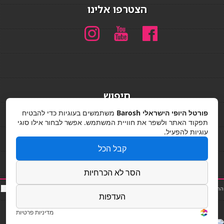
הצטרפו אלינו
חיפוש
חיפוש
פורטל היופי הישראלי Barosh
משתמשים בעוגיות כדי להבטיח
תפקוד האתר ולשפר את חוויית המשתמש. אפשר לבחור אילו סוגי
מדיניות פרטיות
עוגיות להפעיל.
קבל הכל
הסר לא הכרחיות
החלקות שיער
|
תאורה לבית
|
פאות ותוספות שיער
|
נייל סטודיו
|
תוספות שיער
|
שף פרטי
|
כ
סאות
העדפות
בר
|
קוסמטיקאית
|
כסא בר
|
פאות
|
קורס בניית ציפורניים
|
Powered by Barosh
Designed by
Barosh 2020
מדיניות פרטיות