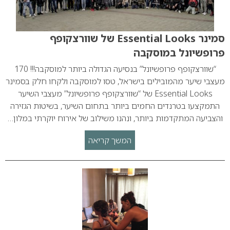
סמינר Essential Looks של שוורצקופף
פרופשיונל במוסקבה
“שוורצקופף פרופשיונל” בנסיעה הגדולה ביותר למוסקבה!!! 170
מעצבי שיער מהמובילים בישראל, טסו למוסקבה ולקחו חלק בסמינר
Essential Looks של “שוורצקופף פרופשיונל” מעצבי השיער
התמקצעו בטרנדים החמים ביותר בתחום השיער, בשיטות הגזירה
והצביעה המתקדמות ביותר, ונהנו משילוב של אירוח יוקרתי במלון…
המשך קריאה