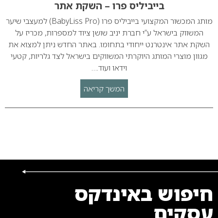
בייביליס פרו – השקת אתר
מותג המכשור המקצועי בייביליס פרו (BabyLiss Pro) למעצבי שיער
המשווק בישראל ע”י חברת יניב שושן ציוד למספרות, מכריז על
השקת אתר אינטרנט ייחודי בתחומו. באתר החדש ניתן למצוא את
מגוון מוצרי המותג היוקרתי המשווקים בישראל לצד גלריות, קטעי
וידאו ועוד.…
המשך קריאה
חיפוש באינדקס
עסקים