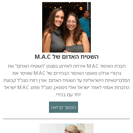
השטיח האדום של M.A.C
חברת האיפור M.A.C אירחה לאירוע בסגנון “השטיח האדום” את
גרגורי ארלט מאמני האיפור הבכירים של M.A.C שאיפר את
הסלבריטאיות הישראליות על השטיח האדום. אורן רווח מנכ”ל קבוצת
החברות אסתי לאודר ישראל ואלי גיספאן, מנכ”ל מותג M.A.C ישראל
יחד עם בכירי…
המשך קריאה