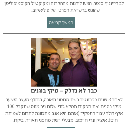
לב דיזינגוף סנטר. הגיעו ליהנות מההקרנה ומקוקטייל הקוסמופוליטן
שהוגש בהשראת הסרט: יעל פוליאקוב,…
המשך קריאה
כבר לא נדלק – מיקי בוגנים
לאחר 3 שנים כפרזנטור רשת מחסני תאורה, הוחלף מעצב השיער
מיקי בוגנים ואת תפקידו תמלא ג’ודי שלום ניר מוזס שתקבל 100
אלף דולר עבור התפקיד (אותם היא אגב מתכוונת לתרום לעמותת
חום). איציק ונרי חיימוב, מבעלי רשת מחסני תאורה, ביקרו…