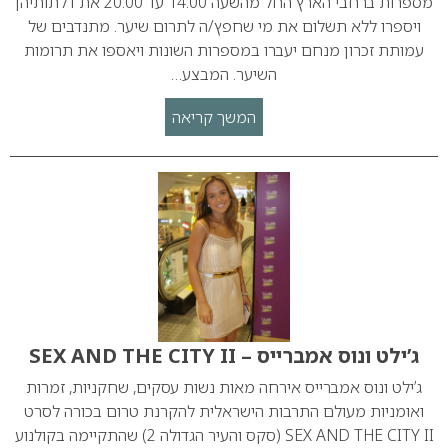
מספרות ברחבי הארץ החל מהשעה 14:00 עד 20:00 את דלתותיהן
ויספרו ללא תשלום את מי שחפץ/ה לתרום שיער. מתנדבים של
עמותת זכרון מנחם יעברו במספרות השונות ויאספו את תרומות
השיער. המבצע…
המשך קריאה
ג’ילט ונוס אמברייס – SEX AND THE CITY II
ג’ילט ונוס אמברייס אירחה מאות נשות עסקים, שחקניות, זמרות
ואומניות מעולם התרבות הישראלית להקרנת טרום בכורה לסרט
SEX AND THE CITY II (סקס והעיר הגדולה 2) שהתקיימה בקולנוע