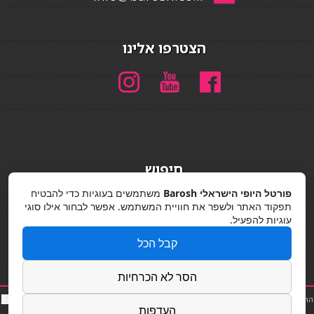
הצטרפו אלינו
חיפוש
חיפוש
פורטל היופי הישראלי Barosh
משתמשים בעוגיות כדי להבטיח
תפקוד האתר ולשפר את חוויית המשתמש. אפשר לבחור אילו סוגי
מדיניות פרטיות
עוגיות להפעיל.
קבל הכל
הסר לא הכרחיות
החלקות שיער
|
תאורה לבית
|
פאות ותוספות שיער
|
נייל סטודיו
|
תוספות שיער
|
שף פרטי
|
כ
סאות
העדפות
בר
|
קוסמטיקאית
|
כסא בר
|
פאות
|
קורס בניית ציפורניים
|
Powered by Barosh