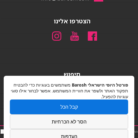
הצטרפו אלינו
חיפוש
חיפוש
פורטל היופי הישראלי Barosh
משתמשים בעוגיות כדי להבטיח
תפקוד האתר ולשפר את חוויית המשתמש. אפשר לבחור אילו סוגי
מדיניות פרטיות
עוגיות להפעיל.
קבל הכל
הסר לא הכרחיות
החלקות שיער
|
תאורה לבית
|
פאות ותוספות שיער
|
נייל סטודיו
|
תוספות שיער
|
שף פרטי
|
כ
סאות
העדפות
בר
|
קוסמטיקאית
|
כסא בר
|
פאות
|
קורס בניית ציפורניים
|
Powered by Barosh