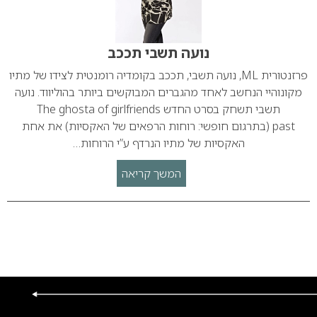
נועה תשבי תככב
פרזנטורית ML, נועה תשבי, תככב בקומדיה רומנטית לצידו של מתיו
מקונוהיי הנחשב לאחד מהגברים המבוקשים ביותר בהוליווד. נועה
תשבי תשחק בסרט החדש The ghosta of girlfriends
past (בתרגום חופשי: רוחות הרפאים של האקסיות) את אחת
האקסיות של מתיו הנרדף ע”י הרוחות…
המשך קריאה