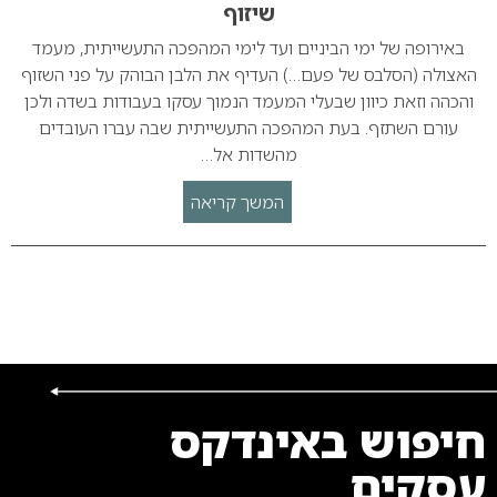
שיזוף
באירופה של ימי הביניים ועד לימי המהפכה התעשייתית, מעמד
האצולה (הסלבס של פעם…) העדיף את הלבן הבוהק על פני השזוף
והכהה וזאת כיוון שבעלי המעמד הנמוך עסקו בעבודות בשדה ולכן
עורם השתזף. בעת המהפכה התעשייתית שבה עברו העובדים
מהשדות אל…
המשך קריאה
חיפוש באינדקס
עסקים