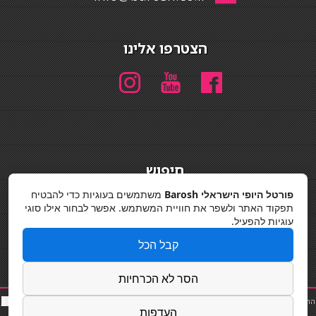
הצטרפו אלינו
חיפוש
חיפוש
פורטל היופי הישראלי Barosh
משתמשים בעוגיות כדי להבטיח
תפקוד האתר ולשפר את חוויית המשתמש. אפשר לבחור אילו סוגי
מדיניות פרטיות
עוגיות להפעיל.
קבל הכל
הסר לא הכרחיות
החלקות שיער
|
תאורה לבית
|
פאות ותוספות שיער
|
נייל סטודיו
|
תוספות שיער
|
שף פרטי
|
כ
סאות
העדפות
בר
|
קוסמטיקאית
|
כסא בר
|
פאות
|
קורס בניית ציפורניים
|
Powered by Barosh