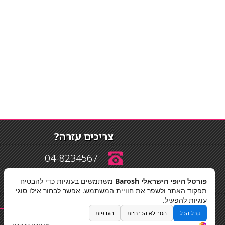
צריכים עזרה?
04-8234567
פורטל היופי הישראלי Barosh
משתמשים בעוגיות כדי להבטיח
info@barosh.co.il
תפקוד האתר ולשפר את חוויית המשתמש. אפשר לבחור אילו סוגי
עוגיות להפעיל.
קבל הכל
הסר לא הכרחיות
העדפות
החלקות שיער
|
תאורה לבית
|
פאות ותוספות שיער
|
נייל סטודיו
|