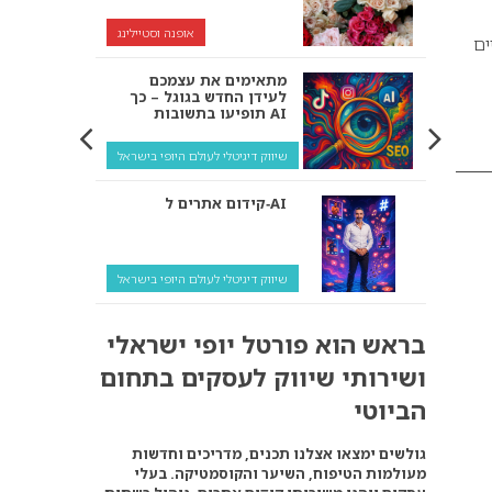
אופנה וסטיילינג
ים
מתאימים את עצמכם
לעידן החדש בגוגל – כך
תופיעו בתשובות AI
שיווק דיגיטלי לעולם היופי בישראל
קידום אתרים ל‑AI
שיווק דיגיטלי לעולם היופי בישראל
איך מנועי AI “חושבים” –
בראש הוא פורטל יופי ישראלי
ולמה העסק שלך צריך
להתאים את עצמו אליהם?
ושירותי שיווק לעסקים בתחום
שיווק דיגיטלי לעסקים
הביוטי
קידום ל‑AI לעומת קידום
גולשים ימצאו אצלנו תכנים, מדריכים וחדשות
רגיל: איפה הכסף נמצא
מעולמות הטיפוח, השיער והקוסמטיקה. בעלי
באמת?