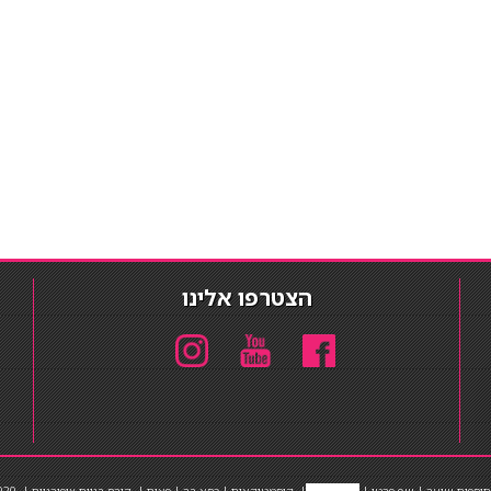
הצטרפו אלינו
תוספות שיער
|
שף פרטי
|
כ
סאות בר
|
קוסמטיקאית
|
כסא בר
|
פאות
|
קורס בניית ציפורניים
|
Powered by Barosh
020