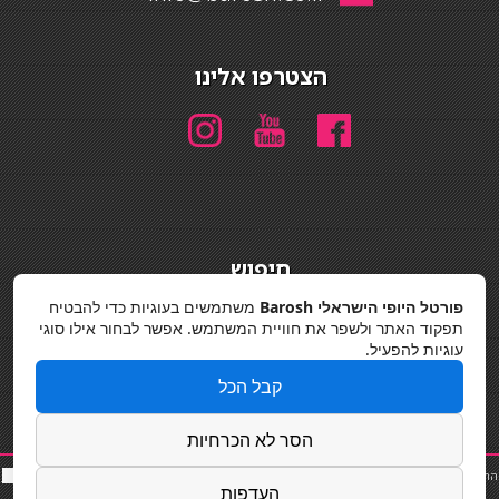
הצטרפו אלינו
חיפוש
חיפוש
פורטל היופי הישראלי Barosh
משתמשים בעוגיות כדי להבטיח
תפקוד האתר ולשפר את חוויית המשתמש. אפשר לבחור אילו סוגי
מדיניות פרטיות
עוגיות להפעיל.
קבל הכל
הסר לא הכרחיות
החלקות שיער
|
תאורה לבית
|
פאות ותוספות שיער
|
נייל סטודיו
|
תוספות שיער
|
שף פרטי
|
כ
סאות
העדפות
בר
|
קוסמטיקאית
|
כסא בר
|
פאות
|
קורס בניית ציפורניים
|
Powered by Barosh