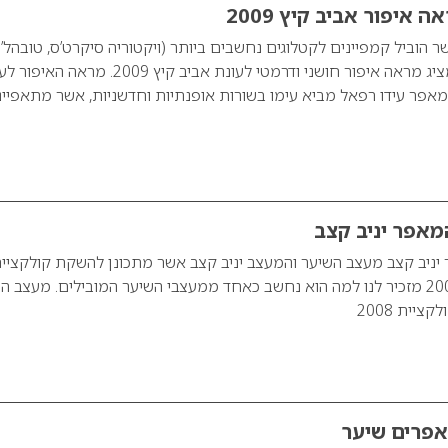
 איפור אביב קיץ 2009
 הוביל קמפיינים לקטלוגים נחשבים ביותר (ויקטוריה סיקרט’ס, טובהל’ס
סובארו, לובלו ועוד), מציג מראה איפור חושני ודרמטי לעונת אביב קיץ 2009. מר
יץ 2009 של המאפר עידו רפאל מביא עימו בשורות אופנתיות וחדשניות, אשר מתאפיי
מאפר יניב קצב
יניב קצב מעצב השיער והמעצב יניב קצב אשר מתכונן להשקת קולקציי
שיער ואיפור לשנת 2009 מזכיר לנו למה הוא נחשב כאחד ממעצבי השיער המובילים. מעצב 
ציית 2008
אפרים שיער