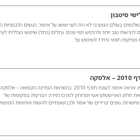
ישי סיטבון
שלנשים בעולם המערבי לא היה חצי מושג על איפור, הנשים הלבנוניות הי
להראות טוב יותר ולהדגיש תווי פנים. גחלים (כחל) שימשו כצללית לעינ
ו מפיקות חומר ורדרד לשימוש על…
לסקה
המאפר יוסי ביטון מציג מראה איפור לעונת חורף 2010 בהשראת המדינה הקפואה – אלסקה.
את הלוק האריסטוקראטי ומרוחק למרכז הזירה: הברקות במקומות של
מיושרות, גוונים קרירים של אפור ולבן ושפתיים לוהטות ואדומות המפשי