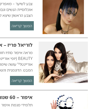
צבע לשיער – מאפרים
אוכלוסיית הנשים וגם
הצבע הראשון שיצא לא
המשך קריאה
לוריאל פריז – איפו
BEAUTY (יופי
אוריינטלי” עושה שימ
המבט. הדוגמנית והש
המשך קריאה
איפור – 60 שנות עצמאות לישראל
תלמידי מגמת איפור של