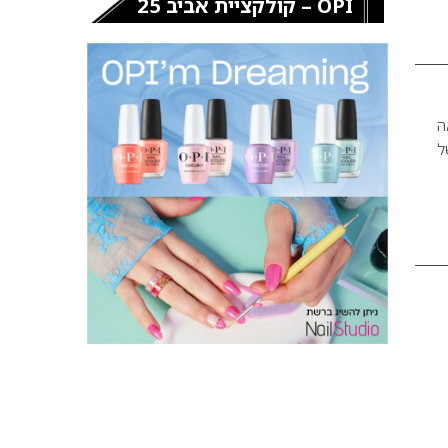
OPI – קולקציית אביב 25
ר Yossi Bitton, מראה
של