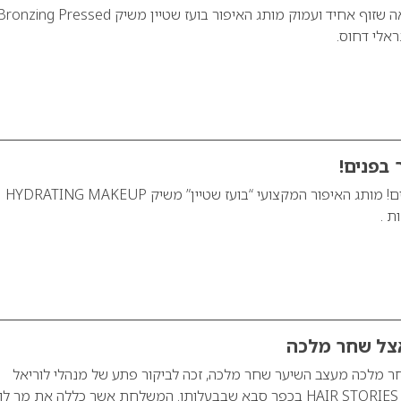
בועז שטיין משיק מראה שזוף אחיד ועמוק מותג האיפור בועז שטיין משיק onzing Pressed
בפנים!
קרם הלחות כבר בפנים! מותג האיפור המקצועי “בועז שטיין” משיק HYDRATING MAKEUP
אצל שחר מלכה
ר מלכה מעצב השיער שחר מלכה, זכה לביקור פתע של מנהלי לוריאל
אירופה וישראל בסלון HAIR STORIES בכפר סבא שבבעלותו. המשלחת אשר כללה את מר ל