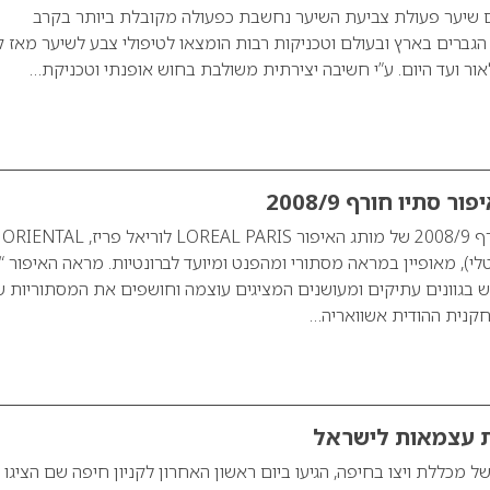
 שיער פעולת צביעת השיער נחשבת כפעולה מקובלת ביותר בקרב
 הגברים בארץ ובעולם וטכניקות רבות הומצאו לטיפולי צבע לשיער מאז 
ור ועד היום. ע”י חשיבה יצירתית משולבת בחוש אופנתי וטכניקת…
ר סתיו חורף 2008/9
מראה איפור סתיו חורף 2008/9 של מותג האיפור LOREAL PARIS לוריאל פריז, ORIENTAL
 אוריינטלי), מאופיין במראה מסתורי ומהפנט ומיועד לברונטיות. מראה האיפור “י
וש בגוונים עתיקים ומעושנים המציגים עוצמה וחושפים את המסתוריות 
חקנית ההודית אשוואריה…
 מכללת ויצו בחיפה, הגיעו ביום ראשון האחרון לקניון חיפה שם הציגו