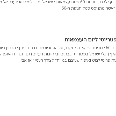
יצירות של איפור וציורי גוף לכבוד חגיגות 60 שנות עצמאות לישראל. מירי לומברוזו צעדה אל
ראשה מתנוסס סמל חגיגות ה-60…
לקראת יום העצמאות ה-60 למדינת ישראל המתקרב, וגל הפטריוטיות בו כבר ניתן להבחין כיוו
ץ (דגלי ישראל במכוניות, בבתים וברחובות הערים) גם חברות האופנה
ות פריטי לבוש ואיפור שעוצבו במיוחד לצורך העניין. אז אם…