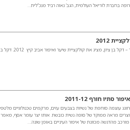
רופה בחברת לוריאל העולמית, הגב’ נאוה רביד מנכ”לית…
ציית 2012
מעצב השיער והמאפר – דקל בן ציון, מציג את קולקציית שיער
ר סתיו חורף 2011-12
וגג עוצמה סוחפת של נשיות בצבעים עזים, מרקמים טכנולוגיים מלטפי
 יוצרים מראה ממוקד של סופה נשית כובשת. אותו יצר עומר אסף, מאפר
 מורכב מהדגשה מכוונת של איפור העיניים באופן שונה:…