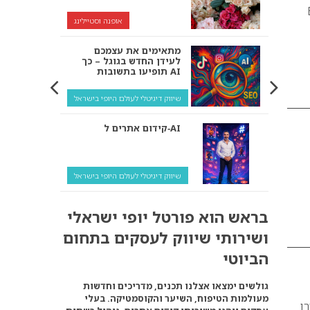
Br
אופנה וסטיילינג
מתאימים את עצמכם
לעידן החדש בגוגל – כך
תופיעו בתשובות AI
שיווק דיגיטלי לעולם היופי בישראל
קידום אתרים ל‑AI
שיווק דיגיטלי לעולם היופי בישראל
איך מנועי AI “חושבים” –
בראש הוא פורטל יופי ישראלי
ולמה העסק שלך צריך
להתאים את עצמו אליהם?
ושירותי שיווק לעסקים בתחום
שיווק דיגיטלי לעסקים
הביוטי
קידום ל‑AI לעומת קידום
גולשים ימצאו אצלנו תכנים, מדריכים וחדשות
רגיל: איפה הכסף נמצא
מעולמות הטיפוח, השיער והקוסמטיקה. בעלי
באמת?
ורן