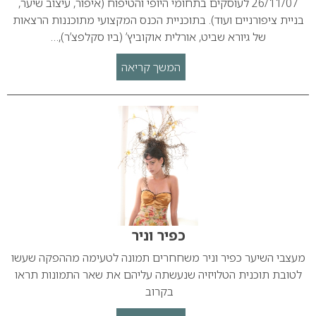
26/11/07 לעוסקים בתחומי היופי והטיפוח (איפור, עיצוב שיער,
בניית ציפורניים ועוד). בתוכניית הכנס המקצועי מתוכננות הרצאות
של גיורא שביט, אורלית אוקוביץ’ (ביו סקלפצ’ר),…
המשך קריאה
כפיר וניר
מעצבי השיער כפיר וניר משחחרים תמונה לטעימה מההפקה שעשו
לטובת תוכנית הטלויזיה שנעשתה עליהם את שאר התמונות תראו
בקרוב