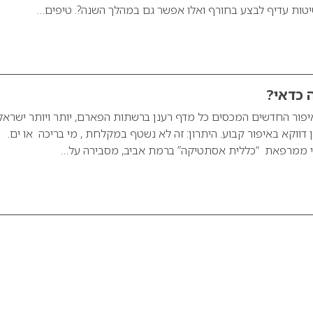
יטות עדיף לבצע בחורף ואלו אפשר גם במהלך השנה?. טיפים…
 כדאי?
איפור החדשים המכסים כל מדף רענן ברשתות הפארם, יותר ויותר ישראל
דווקא באיפור קבוע. היתרון: זה לא נשטף במקלחת , מי בריכה או ים.
 ממרפאת “כללית אסתטיקה” ברמת אביב, מסבירה על…