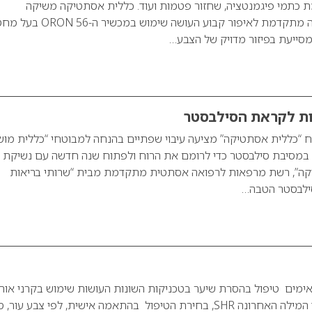
 כתמי פיגמנטציה, שחזור פטמות ועוד. כללית אסתטיקה משיקה
במרפאותיה: טכנולוגיה מתקדמת לאיפור קבוע העושה שימוש במכשיר ה-ORON 56
המסייעת בפיזור מדויק של הצבע…
ת לקראת הסילבסטר
 “כללית אסתטיקה” מציעה עיבוי שפתיים בהנחה למבוטחי “כללית מוש
 במסיבת סילבסטר כדי לרומם את הרוח ולפתוח שנה חדשה עם נשיקת
קה”, רשת מרפאות לרפואה אסתטית מתקדמת מבית “שרותי בריאות
סילבסטר הטבה…
ימים טיפול בהסרת שיער בטכניקות השונות העושות שימוש בקרני אור
למטופל? מהלייזר ועד המילה האחרונה SHR, בחירת הטיפול בהתאמה אישית, לפי צבע עור, 