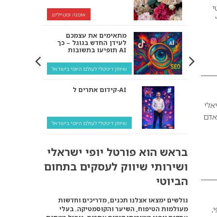
י
אופנה וסטיילינג
מתאימים את עצמכם
לעידן החדש בגוגל – כך
תופיעו בתשובות AI
שיווק דיגיטלי לעולם היופי בישראל
קידום אתרים ל‑AI
אלי
האדם
שיווק דיגיטלי לעולם היופי בישראל
איך מנועי AI “חושבים” –
בראש הוא פורטל יופי ישראלי
ולמה העסק שלך צריך
להתאים את עצמו אליהם?
ושירותי שיווק לעסקים בתחום
שיווק דיגיטלי לעסקים
הביוטי
קידום ל‑AI לעומת קידום
גולשים ימצאו אצלנו תכנים, מדריכים וחדשות
רגיל: איפה הכסף נמצא
,
מעולמות הטיפוח, השיער והקוסמטיקה. בעלי
באמת?